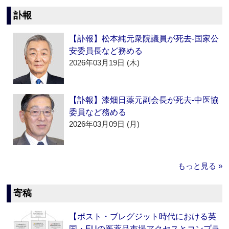
訃報
【訃報】松本純元衆院議員が死去‐国家公
安委員長など務める
2026年03月19日 (木)
【訃報】漆畑日薬元副会長が死去‐中医協
委員など務める
2026年03月09日 (月)
もっと見る »
寄稿
【ポスト・ブレグジット時代における英
国・EUの医薬品市場アクセスとコンプラ