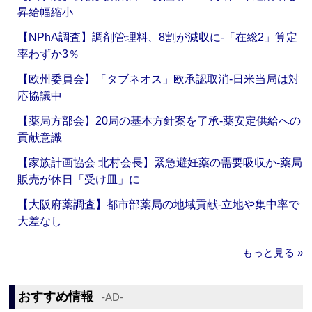
昇給幅縮小
【NPhA調査】調剤管理料、8割が減収に‐「在総2」算定
率わずか3％
【欧州委員会】「タブネオス」欧承認取消‐日米当局は対
応協議中
【薬局方部会】20局の基本方針案を了承‐薬安定供給への
貢献意識
【家族計画協会 北村会長】緊急避妊薬の需要吸収か‐薬局
販売が休日「受け皿」に
【大阪府薬調査】都市部薬局の地域貢献‐立地や集中率で
大差なし
もっと見る »
おすすめ情報
‐AD‐