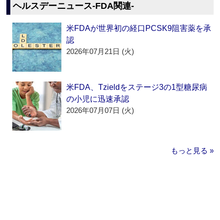
ヘルスデーニュース‐FDA関連‐
米FDAが世界初の経口PCSK9阻害薬を承
認
2026年07月21日 (火)
米FDA、Tzieldをステージ3の1型糖尿病
の小児に迅速承認
2026年07月07日 (火)
もっと見る »