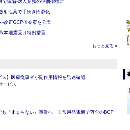
活用で議論‐対人業務の評価指標に
‐放射性薬で手続き円滑化
‐改正GCP省令案を公表
‐熊本地震受け特例措置
もっと見る »
ビス】医療従事者が副作用情報を迅速確認
サービス
でも『止まらない』事業へ 非常用発電機で万全のBCP