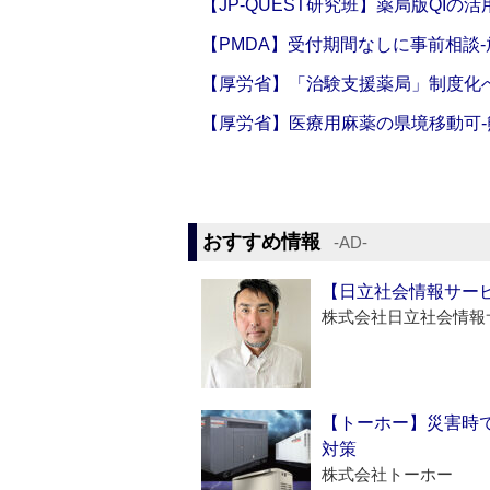
【JP-QUEST研究班】薬局版QIの
【PMDA】受付期間なしに事前相談
【厚労省】「治験支援薬局」制度化へ
【厚労省】医療用麻薬の県境移動可
おすすめ情報
‐AD‐
【日立社会情報サー
株式会社日立社会情報
【トーホー】災害時
対策
株式会社トーホー