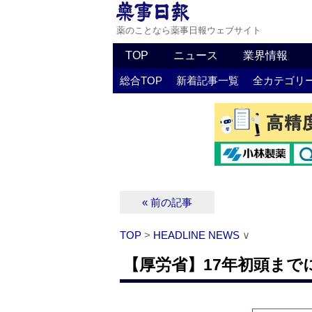
薬のことなら薬事日報ウェブサイト
TOP
ニュース
業界情報
総合TOP
新着記事一覧
全カテゴリ
« 前の記事
TOP
>
HEADLINE NEWS
∨
【厚労省】17年初頭まで