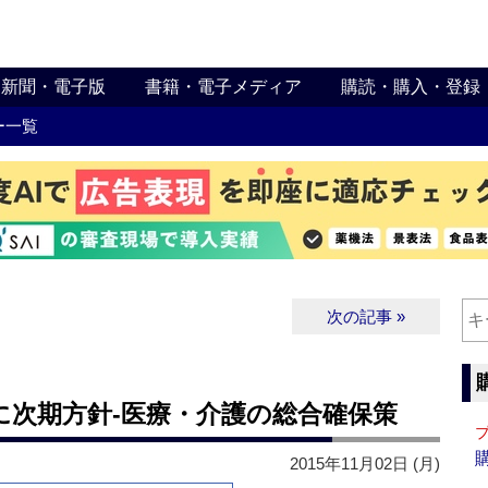
新聞・電子版
書籍・電子メディア
購読・購入・登録
ー一覧
次の記事 »
に次期方針‐医療・介護の総合確保策
2015年11月02日 (月)