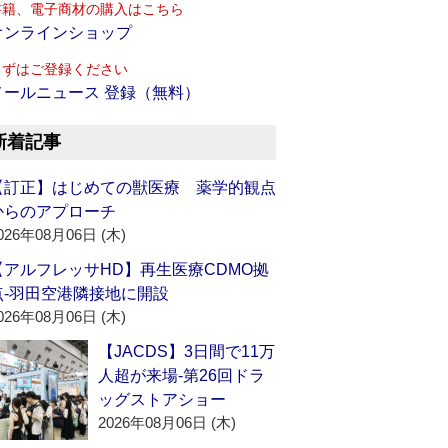
書籍、電子商材の購入はこちら
オンラインショップ
まずはご登録ください
メールニュース 登録（無料）
新着記事
【訂正】はじめての獣医療 薬学的観点
からのアプローチ
026年08月06日 (木)
【アルフレッサHD】再生医療CDMO拠
点‐羽田空港隣接地に開設
026年08月06日 (木)
【JACDS】3日間で11万
人超が来場‐第26回ドラ
ッグストアショー
2026年08月06日 (木)