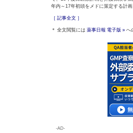
年内～17年初頭をメドに策定する計
［ 記事全文 ］
＊ 全文閲覧には
薬事日報 電子版 »
へ
‐AD‐