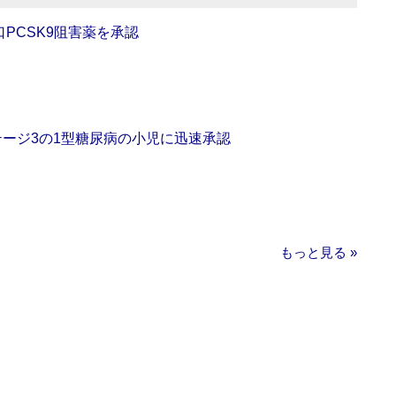
口PCSK9阻害薬を承認
をステージ3の1型糖尿病の小児に迅速承認
もっと見る »