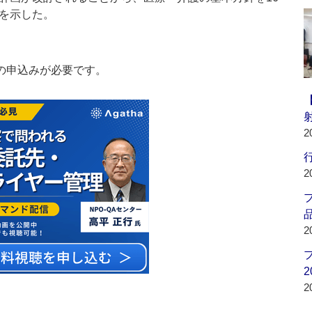
画を示した。
の申込みが必要です。
2
行
2
品
2
2
2