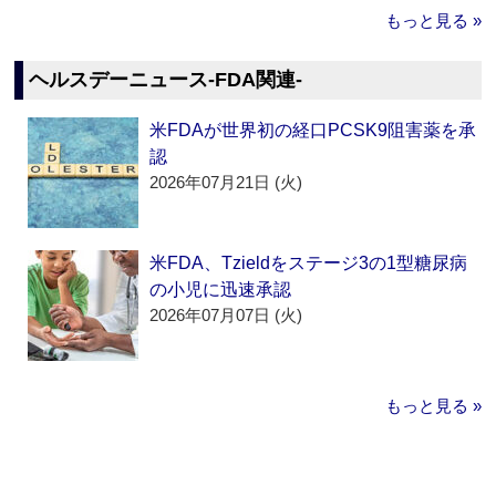
もっと見る »
ヘルスデーニュース‐FDA関連‐
米FDAが世界初の経口PCSK9阻害薬を承
認
2026年07月21日 (火)
米FDA、Tzieldをステージ3の1型糖尿病
の小児に迅速承認
2026年07月07日 (火)
もっと見る »