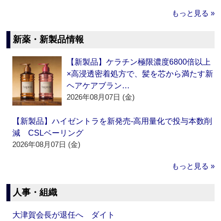
もっと見る »
新薬・新製品情報
【新製品】ケラチン極限濃度6800倍以上
×高浸透密着処方で、髪を芯から満たす新
ヘアケアブラン…
2026年08月07日 (金)
【新製品】ハイゼントラを新発売‐高用量化で投与本数削
減 CSLベーリング
2026年08月07日 (金)
もっと見る »
人事・組織
大津賀会長が退任へ ダイト