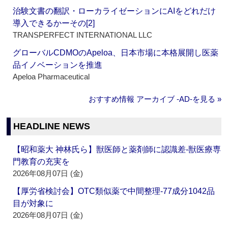
治験文書の翻訳・ローカライゼーションにAIをどれだけ
導入できるかーその[2]
TRANSPERFECT INTERNATIONAL LLC
グローバルCDMOのApeloa、日本市場に本格展開し医薬
品イノベーションを推進
Apeloa Pharmaceutical
おすすめ情報 アーカイブ ‐AD‐を見る »
HEADLINE NEWS
【昭和薬大 神林氏ら】獣医師と薬剤師に認識差‐獣医療専
門教育の充実を
2026年08月07日 (金)
【厚労省検討会】OTC類似薬で中間整理‐77成分1042品
目が対象に
2026年08月07日 (金)