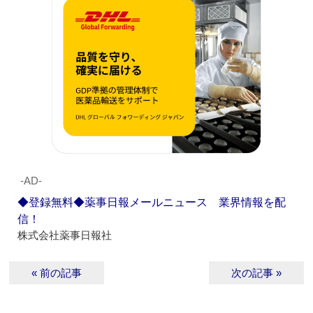
‐AD‐
◆登録無料◆薬事日報メールニュース 業界情報を配
信！
株式会社薬事日報社
« 前の記事
次の記事 »