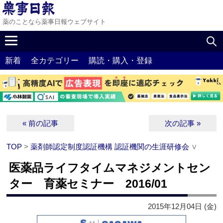
薬のことなら薬事日報ウェブサイト
新着
全カテゴリー
購読・購入・登録
« 前の記事
次の記事 »
TOP
>
薬剤師認定制度認証機構 認証機関の生涯研修会
∨
医薬品ライフタイムマネジメントセン
ター 育薬セミナー 2016/01
2015年12月04日 (金)