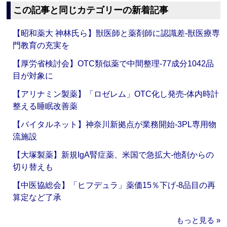
この記事と同じカテゴリーの新着記事
【昭和薬大 神林氏ら】獣医師と薬剤師に認識差‐獣医療専
門教育の充実を
【厚労省検討会】OTC類似薬で中間整理‐77成分1042品
目が対象に
【アリナミン製薬】「ロゼレム」OTC化し発売‐体内時計
整える睡眠改善薬
【バイタルネット】神奈川新拠点が業務開始‐3PL専用物
流施設
【大塚製薬】新規IgA腎症薬、米国で急拡大‐他剤からの
切り替えも
【中医協総会】「ヒフデュラ」薬価15％下げ‐8品目の再
算定など了承
もっと見る »