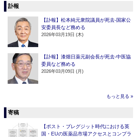
訃報
【訃報】松本純元衆院議員が死去‐国家公
安委員長など務める
2026年03月19日 (木)
【訃報】漆畑日薬元副会長が死去‐中医協
委員など務める
2026年03月09日 (月)
もっと見る »
寄稿
【ポスト・ブレグジット時代における英
国・EUの医薬品市場アクセスとコンプラ