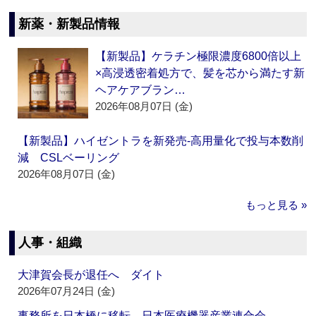
新薬・新製品情報
【新製品】ケラチン極限濃度6800倍以上
×高浸透密着処方で、髪を芯から満たす新
ヘアケアブラン…
2026年08月07日 (金)
【新製品】ハイゼントラを新発売‐高用量化で投与本数削
減 CSLベーリング
2026年08月07日 (金)
もっと見る »
人事・組織
大津賀会長が退任へ ダイト
2026年07月24日 (金)
事務所を日本橋に移転 日本医療機器産業連合会