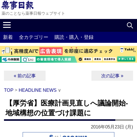
薬のことなら薬事日報ウェブサイト
新着
全カテゴリー
購読・購入・登録
« 前の記事
次の記事 »
TOP
>
HEADLINE NEWS
∨
【厚労省】医療計画見直しへ議論開始‐
地域構想の位置づけ課題に
2016年05月23日 (月)