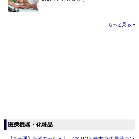
もっと見る »
医療機器・化粧品
【富士通】豪州モナシュ大、CSIROと覚書締結‐量子コン