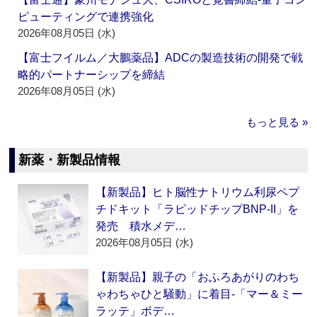
ピューティングで連携強化
2026年08月05日 (水)
【富士フイルム／大鵬薬品】ADCの製造技術の開発で戦
略的パートナーシップを締結
2026年08月05日 (水)
もっと見る »
新薬・新製品情報
【新製品】ヒト脳性ナトリウム利尿ペプ
チドキット「ラピッドチップBNP-II」を
発売 積水メデ…
2026年08月05日 (水)
【新製品】親子の「おふろあがりのわち
ゃわちゃひと騒動」に着目‐「マー＆ミー
ラッテ」ボデ…