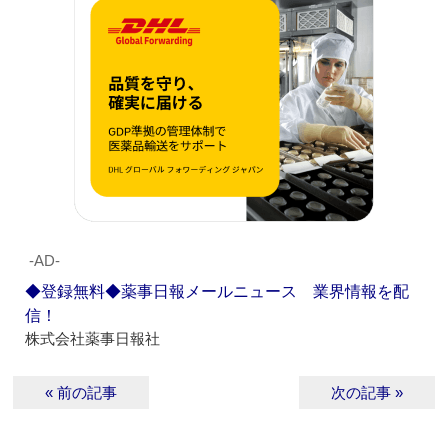
‐AD‐
◆登録無料◆薬事日報メールニュース 業界情報を配
信！
株式会社薬事日報社
« 前の記事
次の記事 »