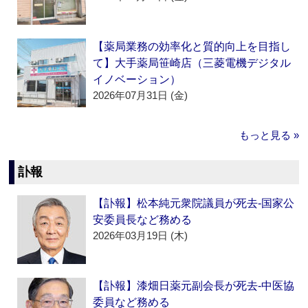
【薬局業務の効率化と質的向上を目指し
て】大手薬局笹崎店（三菱電機デジタル
イノベーション）
2026年07月31日 (金)
もっと見る »
訃報
【訃報】松本純元衆院議員が死去‐国家公
安委員長など務める
2026年03月19日 (木)
【訃報】漆畑日薬元副会長が死去‐中医協
委員など務める