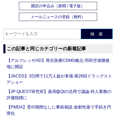
購読の申込み（新聞 / 電子版）
メールニュースの登録（無料）
検 索
この記事と同じカテゴリーの新着記事
【アルフレッサHD】再生医療CDMO拠点‐羽田空港隣接
地に開設
【JACDS】3日間で11万人超が来場‐第26回ドラッグスト
アショー
【JP-QUEST研究班】薬局版QIの活用で議論‐対人業務の
評価指標に
【PMDA】受付期間なしに事前相談‐放射性薬で手続き円
滑化