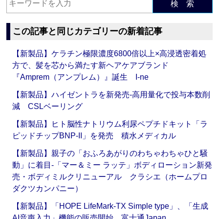
検 索
この記事と同じカテゴリーの新着記事
【新製品】ケラチン極限濃度6800倍以上×高浸透密着処
方で、髪を芯から満たす新ヘアケアブランド
『Amprem（アンプレム）』誕生 I-ne
【新製品】ハイゼントラを新発売‐高用量化で投与本数削
減 CSLベーリング
【新製品】ヒト脳性ナトリウム利尿ペプチドキット「ラ
ピッドチップBNP-II」を発売 積水メディカル
【新製品】親子の「おふろあがりのわちゃわちゃひと騒
動」に着目‐「マー＆ミー ラッテ」ボディローション新発
売・ボディミルクリニューアル クラシエ（ホームプロ
ダクツカンパニー）
【新製品】「HOPE LifeMark-TX Simple type」、「生成
AI音声入力」機能の販売開始 富士通Japan