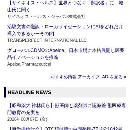
【サイネオス・ヘルス】世界とつなぐ「翻訳者」に 城
山氏に聞く
サイネオス・ヘルス・ジャパン株式会社
治験文書の翻訳・ローカライゼーションにAIをどれだけ
導入できるかーその[2]
TRANSPERFECT INTERNATIONAL LLC
グローバルCDMOのApeloa、日本市場に本格展開し医薬
品イノベーションを推進
Apeloa Pharmaceutical
おすすめ情報 アーカイブ ‐AD‐を見る »
HEADLINE NEWS
【昭和薬大 神林氏ら】獣医師と薬剤師に認識差‐獣医療専
門教育の充実を
2026年08月07日 (金)
【厚労省検討会】OTC類似薬で中間整理‐77成分1042品