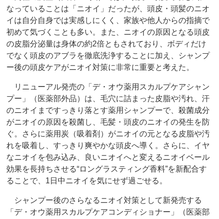
なっていることは「ニオイ」だったが、頭皮・頭髪のニオ
イは自分自身では実感しにくく、家族や他人からの指摘で
初めて気づくことも多い。また、ニオイの原因となる頭皮
の皮脂分泌量は身体の約2倍ともされており、ボディだけ
でなく頭皮のアブラを徹底洗浄することに加え、シャンプ
ー後の頭皮ケアがニオイ対策に非常に重要と考えた。
リニューアル発売の「デ・オウ薬用スカルプケアシャン
プー」（医薬部外品）は、毛穴に詰まった皮脂や汚れ、汗
のニオイまですっきり落とす薬用シャンプーで、殺菌成分
がニオイの原因を殺菌し、毛髪・頭皮のニオイの発生を防
ぐ。さらに薬用炭（吸着剤）がニオイの元となる皮脂や汚
れを吸着し、すっきり爽やかな頭皮へ導く。さらに、イヤ
なニオイを包み込み、良いニオイへと変えるニオイベール
効果を長持ちさせる“ロングラスティング香料”を新配合す
ることで、1日中ニオイを気にせず過ごせる。
シャンプー後のさらなるニオイ対策として新発売する
「デ・オウ薬用スカルプケアコンディショナー」（医薬部