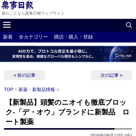
薬のことなら薬事日報ウェブサイト
新着
全カテゴリー
購読・購入・登録
« 前の記事
次の記事 »
TOP
>
新薬・新製品情報
∨
【新製品】頭髪のニオイも徹底ブロッ
ク‐「デ・オウ」ブランドに新製品 ロ
ート製薬
2016年08月12日 (金)