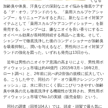
くなる
加齢臭や体臭、汗臭などの深刻なニオイ悩みを徹底ケアす
る「デ・オウ」ブランドのうち、「薬用スカルプケアシャ
ンプー」をリニューアルすると共に、新たなニオイ対策ア
イテムとして「薬用スカルプケアコンディショナー」を新
発売する。シャンプーは、嫌なニオイを良い香りにするニ
オイベール効果が長時間持続する商品へと進化。そして、
シャンプーで徹底洗浄した後のコンディショナーが加齢臭
を吸着抑制し、潤いを与えるなど、男性向けニオイ対策ブ
ランドの強化を図った。いずれも発売は13日から。
近年は男性のニオイケア意識の高まりにより、男性用ボ
ディウォッシュ市場は約44億円（2015年3月～16年2月、
ロート調べ）と、2年前に比べ約2倍強の規模に拡大してい
る。こうした中で、同社の「デ・オウ薬用クレンジングウ
ォッシュ」は、水に溶けにくく肌にこびりつきやすい加齢
臭や体臭の元も徹底洗浄する機能性が支持され、男性用ボ
ディウォッシュ市場でNo.1の実績（販売金額）という。
同社の調査（回答104人）では、頭皮・頭髪で最も気に