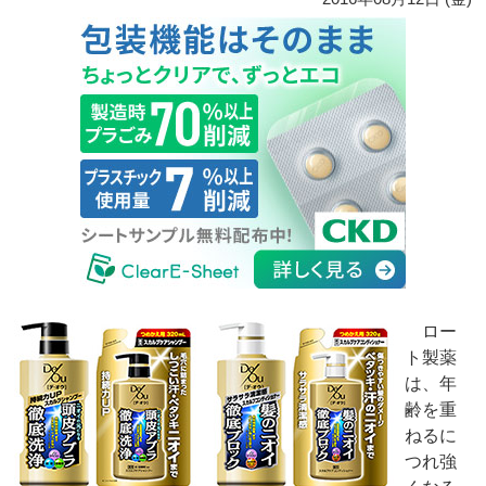
ロー
ト製薬
は、年
齢を重
ねるに
つれ強