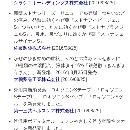
クラシエホールディングス株式会社
[2016/08/25]
新型ストナシリーズ リニューアル登場 つらいのど
の痛み、発熱に効くかぜ薬『ストナアイビージェル
S』つらいせき、たんに効くかぜ薬『ストナプラスジ
ェルS』、鼻水、鼻づまりに効くかぜ薬『ストナジェ
ルサイナスS』
佐藤製薬株式会社
[2016/08/25]
かぜのひき始めの症状、＜のどの痛み＞＜せき＞に
10種類の生薬配合、液体タイプの「銀翹散（ぎんぎょ
うさん）」新登場 2016年8月25日発売
大鵬薬品工業株式会社
[2016/08/25]
外用鎮痛消炎薬「ロキソニンSテープ」「ロキソニン
SテープL」「ロキソニンSパップ」「ロキソニンSゲ
ル」を新発売しました。
第一三共ヘルスケア株式会社
[2016/08/25]
洗浄用ボディタオル「ミノンやさしく洗う弱酸性タオ
ル」を新発売しました。