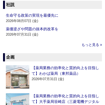
社説
生命守る政策の実現を最優先に
2026年08月07日 (金)
薬価逆ざや問題の抜本的改革を
2026年07月31日 (金)
もっと見る »
企画
【薬局業務の効率化と質的向上を目指し
て】わかば薬局（東邦薬品）
2026年07月31日 (金)
【薬局業務の効率化と質的向上を目指し
て】大手薬局笹崎店（三菱電機デジタル