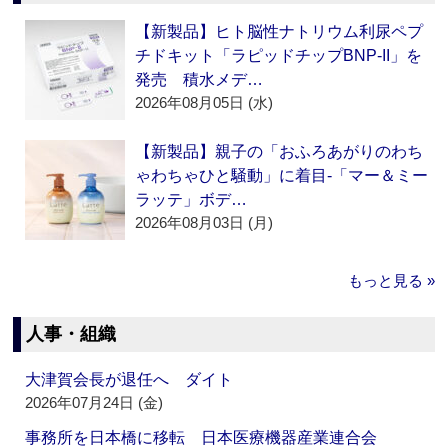
【新製品】ヒト脳性ナトリウム利尿ペプ
チドキット「ラピッドチップBNP-II」を
発売 積水メデ…
2026年08月05日 (水)
【新製品】親子の「おふろあがりのわち
ゃわちゃひと騒動」に着目‐「マー＆ミー
ラッテ」ボデ…
2026年08月03日 (月)
もっと見る »
人事・組織
大津賀会長が退任へ ダイト
2026年07月24日 (金)
事務所を日本橋に移転 日本医療機器産業連合会