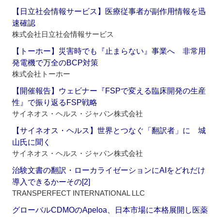
【日立社会情報サービス】医療従事者が副作用情報を迅
速確認
株式会社日立社会情報サービス
【トーホー】災害時でも『止まらない』事業へ 非常用
発電機で万全のBCP対策
株式会社トーホー
【開催報告】ウェビナー『FSPで変える臨床開発の生産
性』で振り返るFSP戦略
サイネオス・ヘルス・ジャパン株式会社
【サイネオス・ヘルス】世界とつなぐ「翻訳者」に 城
山氏に聞く
サイネオス・ヘルス・ジャパン株式会社
治験文書の翻訳・ローカライゼーションにAIをどれだけ
導入できるかーその[2]
TRANSPERFECT INTERNATIONAL LLC
グローバルCDMOのApeloa、日本市場に本格展開し医薬