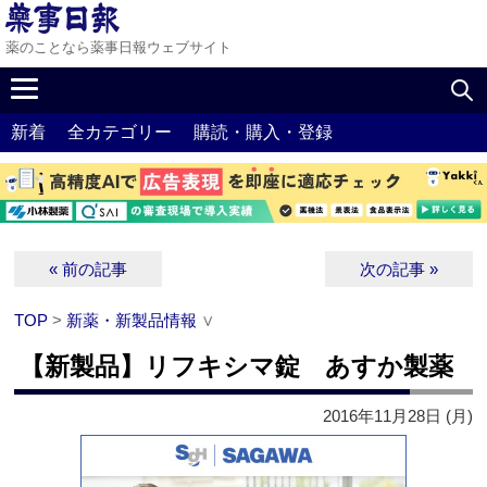
薬のことなら薬事日報ウェブサイト
新着
全カテゴリー
購読・購入・登録
« 前の記事
次の記事 »
TOP
>
新薬・新製品情報
∨
【新製品】リフキシマ錠 あすか製薬
2016年11月28日 (月)