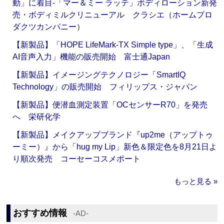
動」に着目‐「マー＆ミー ラッテ」ボディローション新発
売・ボディミルクリニューアル クラシエ（ホームプロ
ダクツカンパニー）
【新製品】「HOPE LifeMark-TX Simple type」、「生成
AI音声入力」機能の販売開始 富士通Japan
【新製品】イメージングテクノロジー「SmartIQ
Technology」の販売開始 フィリップス・ジャパン
【新製品】便潜血測定装置「OCセンサーR70」を発売
へ 栄研化学
【新製品】メイクアップブランド『up2me（アップトゥ
ーミー）』から「hug my Lip」新色＆限定色を8月21日よ
り順次発売 コーセーコスメポート
もっと見る »
おすすめ情報
‐AD‐