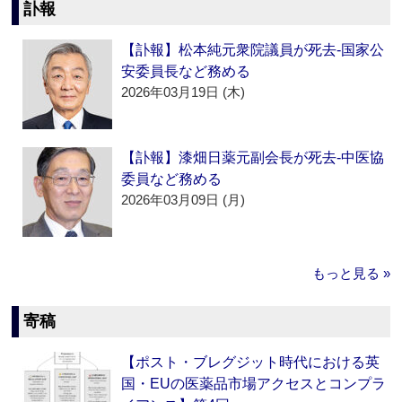
訃報
【訃報】松本純元衆院議員が死去‐国家公
安委員長など務める
2026年03月19日 (木)
【訃報】漆畑日薬元副会長が死去‐中医協
委員など務める
2026年03月09日 (月)
もっと見る »
寄稿
【ポスト・ブレグジット時代における英
国・EUの医薬品市場アクセスとコンプラ