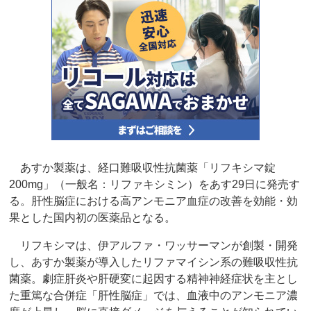
あすか製薬は、経口難吸収性抗菌薬「リフキシマ錠
200mg」（一般名：リファキシミン）をあす29日に発売す
る。肝性脳症における高アンモニア血症の改善を効能・効
果とした国内初の医薬品となる。
リフキシマは、伊アルファ・ワッサーマンが創製・開発
し、あすか製薬が導入したリファマイシン系の難吸収性抗
菌薬。劇症肝炎や肝硬変に起因する精神神経症状を主とし
た重篤な合併症「肝性脳症」では、血液中のアンモニア濃