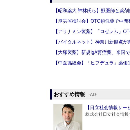
【昭和薬大 神林氏ら】獣医師と薬剤
【厚労省検討会】OTC類似薬で中間整
【アリナミン製薬】「ロゼレム」OT
【バイタルネット】神奈川新拠点が業
【大塚製薬】新規IgA腎症薬、米国
【中医協総会】「ヒフデュラ」薬価1
おすすめ情報
‐AD‐
【日立社会情報サー
株式会社日立社会情報