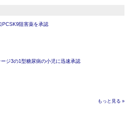
口PCSK9阻害薬を承認
をステージ3の1型糖尿病の小児に迅速承認
もっと見る »