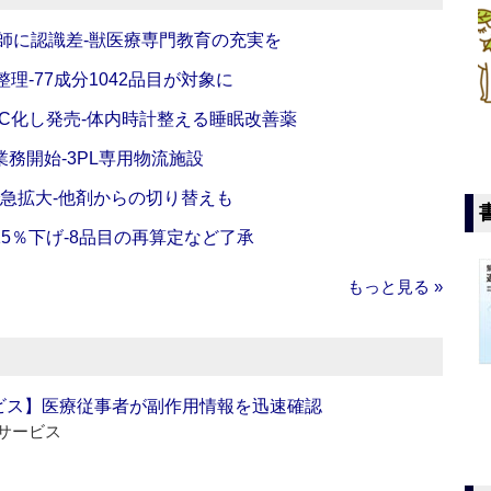
師に認識差‐獣医療専門教育の充実を
理‐77成分1042品目が対象に
C化し発売‐体内時計整える睡眠改善薬
務開始‐3PL専用物流施設
で急拡大‐他剤からの切り替えも
5％下げ‐8品目の再算定など了承
もっと見る »
ビス】医療従事者が副作用情報を迅速確認
サービス