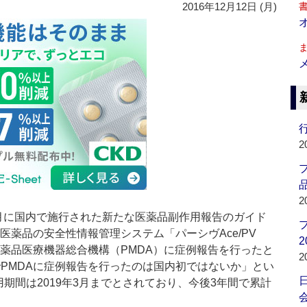
2016年12月12日 (月)
行
2
品
2
に国内で施行された新たな医薬品副作用報告のガイド
した医薬品の安全性情報管理システム「パーシヴAce/PV
2
医薬品医療機器総合機構（PMDA）に症例報告を行ったと
2
でPMDAに症例報告を行ったのは国内初ではないか」とい
用期間は2019年3月までとされており、今後3年間で累計
会