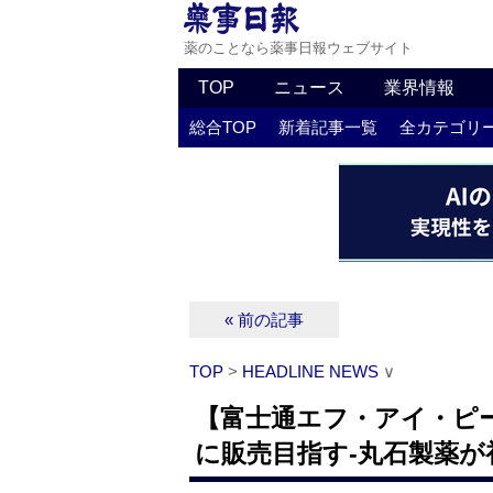
薬のことなら薬事日報ウェブサイト
TOP
ニュース
業界情報
総合TOP
新着記事一覧
全カテゴリ
« 前の記事
TOP
>
HEADLINE NEWS
∨
【富士通エフ・アイ・ピー
に販売目指す‐丸石製薬が