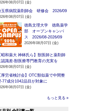
026年08月07日 (金)
埼玉県病院薬剤師会 研修会 2026/09
026年08月07日 (金)
徳島文理大学 徳島薬学
部 オープンキャンパ
ス 2026/08-2026/09
2026年08月07日 (金)
【昭和薬大 神林氏ら】獣医師と薬剤師
に認識差‐獣医療専門教育の充実を
026年08月07日 (金)
【厚労省検討会】OTC類似薬で中間整
理‐77成分1042品目が対象に
026年08月07日 (金)
もっと見る »