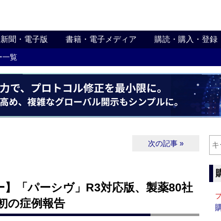
新聞・電子版
書籍・電子メディア
購読・購入・登録
ー一覧
次の記事 »
】「パーシヴ」R3対応版、製薬80社
初の症例報告