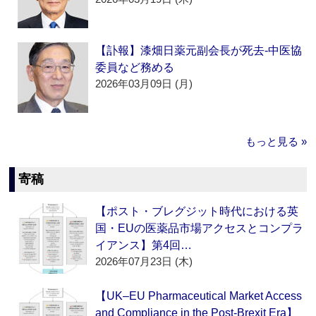
【訃報】漆畑日薬元副会長が死去‐中医協
委員など務める
2026年03月09日 (月)
もっと見る »
寄稿
【ポスト・ブレグジット時代における英
国・EUの医薬品市場アクセスとコンプラ
イアンス】第4回…
2026年07月23日 (木)
【UK–EU Pharmaceutical Market Access
and Compliance in the Post-Brexit Era】