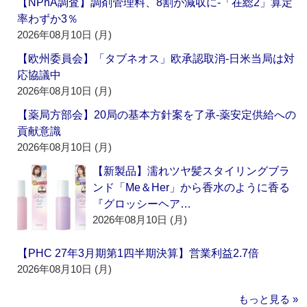
【NPhA調査】調剤管理料、8割が減収に‐「在総2」算定
率わずか3％
2026年08月10日 (月)
【欧州委員会】「タブネオス」欧承認取消‐日米当局は対
応協議中
2026年08月10日 (月)
【薬局方部会】20局の基本方針案を了承‐薬安定供給への
貢献意識
2026年08月10日 (月)
【新製品】濡れツヤ髪スタイリングブラ
ンド「Me＆Her」から香水のように香る
『グロッシーヘア…
2026年08月10日 (月)
【PHC 27年3月期第1四半期決算】営業利益2.7倍
2026年08月10日 (月)
もっと見る »