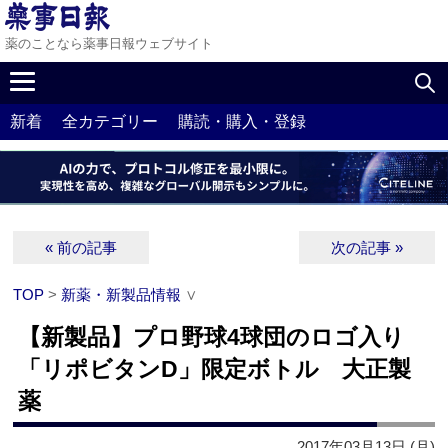
薬のことなら薬事日報ウェブサイト
新着
全カテゴリー
購読・購入・登録
« 前の記事
次の記事 »
TOP
>
新薬・新製品情報
∨
【新製品】プロ野球4球団のロゴ入り
「リポビタンD」限定ボトル 大正製
薬
2017年03月13日 (月)