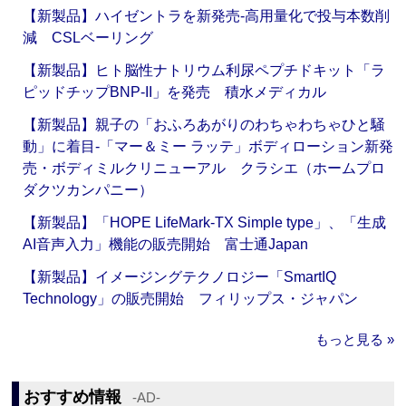
【新製品】ハイゼントラを新発売‐高用量化で投与本数削
減 CSLベーリング
【新製品】ヒト脳性ナトリウム利尿ペプチドキット「ラ
ピッドチップBNP-II」を発売 積水メディカル
【新製品】親子の「おふろあがりのわちゃわちゃひと騒
動」に着目‐「マー＆ミー ラッテ」ボディローション新発
売・ボディミルクリニューアル クラシエ（ホームプロ
ダクツカンパニー）
【新製品】「HOPE LifeMark-TX Simple type」、「生成
AI音声入力」機能の販売開始 富士通Japan
【新製品】イメージングテクノロジー「SmartIQ
Technology」の販売開始 フィリップス・ジャパン
もっと見る »
おすすめ情報
‐AD‐