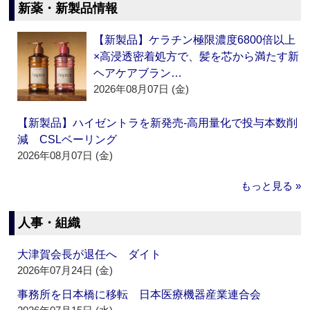
新薬・新製品情報
【新製品】ケラチン極限濃度6800倍以上
×高浸透密着処方で、髪を芯から満たす新
ヘアケアブラン…
2026年08月07日 (金)
【新製品】ハイゼントラを新発売‐高用量化で投与本数削
減 CSLベーリング
2026年08月07日 (金)
もっと見る »
人事・組織
大津賀会長が退任へ ダイト
2026年07月24日 (金)
事務所を日本橋に移転 日本医療機器産業連合会