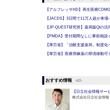
【アルフレッサHD】再生医療CDM
【JACDS】3日間で11万人超が来場
【JP-QUEST研究班】薬局版QIの
【PMDA】受付期間なしに事前相談
【厚労省】「治験支援薬局」制度化へ
【厚労省】医療用麻薬の県境移動可
おすすめ情報
‐AD‐
【日立社会情報サー
株式会社日立社会情報