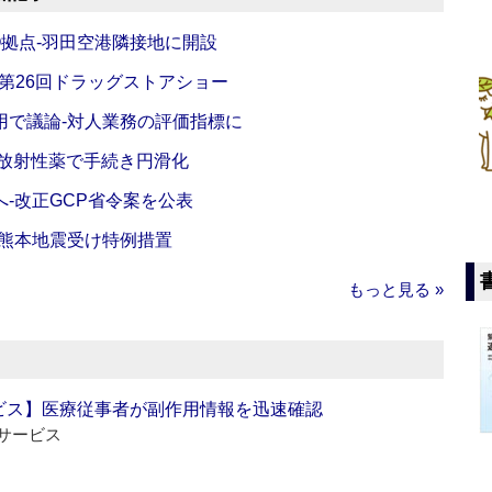
O拠点‐羽田空港隣接地に開設
‐第26回ドラッグストアショー
活用で議論‐対人業務の評価指標に
‐放射性薬で手続き円滑化
‐改正GCP省令案を公表
‐熊本地震受け特例措置
もっと見る »
ビス】医療従事者が副作用情報を迅速確認
サービス