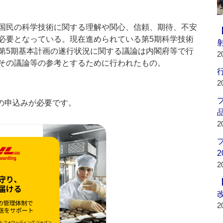
国民の科学技術に関する理解や関心、信頼、期待、不安
必要となっている。現在進められている第5期科学技術
第5期基本計画の遂行状況に関する議論は内閣府等で行
2
その議論等の参考とするために行われたもの。
行
2
の申込みが必要です。
品
2
2
2
2