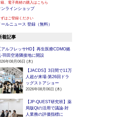
書籍、電子商材の購入はこちら
オンラインショップ
まずはご登録ください
メールニュース 登録（無料）
新着記事
【アルフレッサHD】再生医療CDMO拠
点‐羽田空港隣接地に開設
026年08月06日 (木)
【JACDS】3日間で11万
人超が来場‐第26回ドラ
ッグストアショー
2026年08月06日 (木)
【JP-QUEST研究班】薬
局版QIの活用で議論‐対
人業務の評価指標に