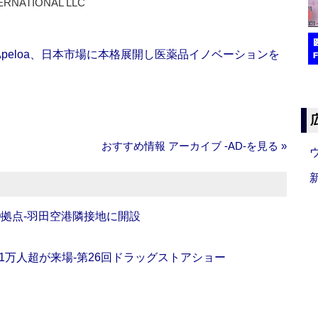
ERNATIONAL LLC
Apeloa、日本市場に本格展開し医薬品イノベーションを
おすすめ情報 アーカイブ ‐AD‐を見る »
O拠点‐羽田空港隣接地に開設
11万人超が来場‐第26回ドラッグストアショー