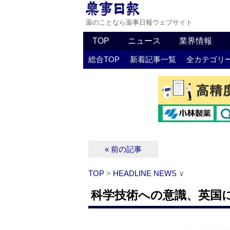
薬のことなら薬事日報ウェブサイト
TOP
ニュース
業界情報
総合TOP
新着記事一覧
全カテゴリ
« 前の記事
TOP
>
HEADLINE NEWS
∨
科学技術への意識、英国に近