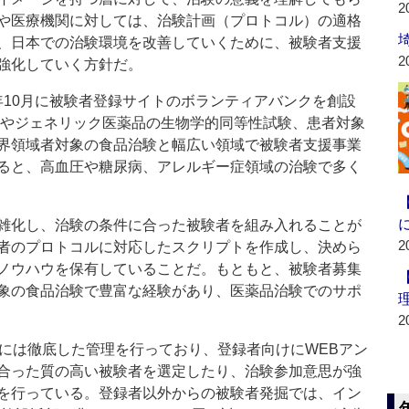
2
や医療機関に対しては、治験計画（プロトコル）の適格
、日本での治験環境を改善していくために、被験者支援
2
強化していく方針だ。
3年10月に被験者登録サイトのボランティアバンクを創設
験やジェネリック医薬品の生物学的同等性試験、患者対象
界領域者対象の食品治験と幅広い領域で被験者支援事業
ると、高血圧や糖尿病、アレルギー症領域の治験で多く
雑化し、治験の条件に合った被験者を組み入れることが
2
者のプロトコルに対応したスクリプトを作成し、決めら
ノウハウを保有していることだ。もともと、被験者募集
象の食品治験で豊富な経験があり、医薬品治験でのサポ
2
には徹底した管理を行っており、登録者向けにWEBアン
合った質の高い被験者を選定したり、治験参加意思が強
を行っている。登録者以外からの被験者発掘では、イン