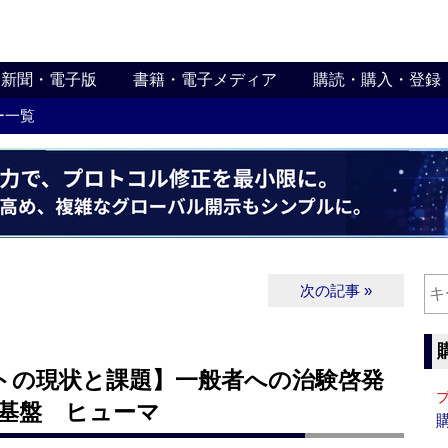
新聞・電子版
書籍・電子メディア
購読・購入・登録
ー一覧
次の記事 »
トの現状と課題】一般者への治験啓発
が基盤 ヒューマ