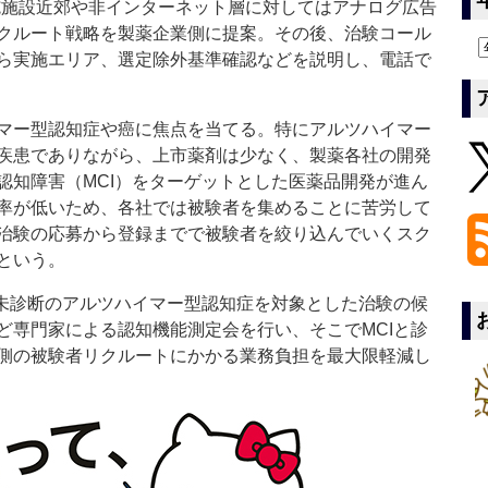
施施設近郊や非インターネット層に対してはアナログ広告
クルート戦略を製薬企業側に提案。その後、治験コール
ら実施エリア、選定除外基準確認などを説明し、電話で
マー型認知症や癌に焦点を当てる。特にアルツハイマー
疾患でありながら、上市薬剤は少なく、製薬各社の開発
認知障害（MCI）をターゲットとした医薬品開発が進ん
率が低いため、各社では被験者を集めることに苦労して
治験の応募から登録までで被験者を絞り込んでいくスク
という。
未診断のアルツハイマー型認知症を対象とした治験の候
ど専門家による認知機能測定会を行い、そこでMCIと診
側の被験者リクルートにかかる業務負担を最大限軽減し