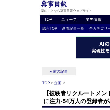
薬のことなら薬事日報ウェブサイト
TOP
ニュース
業界情報
総合TOP
新着記事一覧
全カテゴリ
« 前の記事
TOP
>
企画
∨
【被験者リクルートメン
に注力‐54万人の登録者