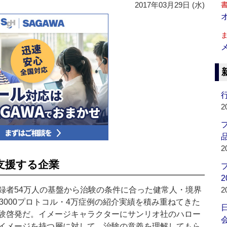
2017年03月29日 (水)
行
2
品
2
支援する企業
2
者54万人の基盤から治験の条件に合った健常人・境界
2
3000プロトコル・4万症例の紹介実績を積み重ねてきた
験啓発だ。イメージキャラクターにサンリオ社のハロー
会
イメージを持つ層に対して、治験の意義を理解してもら