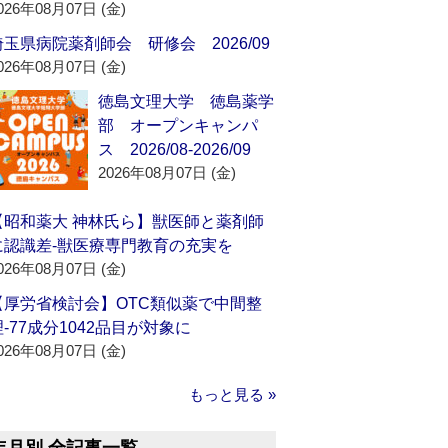
026年08月07日 (金)
埼玉県病院薬剤師会 研修会 2026/09
026年08月07日 (金)
徳島文理大学 徳島薬学
部 オープンキャンパ
ス 2026/08-2026/09
2026年08月07日 (金)
【昭和薬大 神林氏ら】獣医師と薬剤師
に認識差‐獣医療専門教育の充実を
026年08月07日 (金)
【厚労省検討会】OTC類似薬で中間整
理‐77成分1042品目が対象に
026年08月07日 (金)
もっと見る »