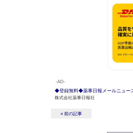
‐AD‐
◆登録無料◆薬事日報メールニュー
株式会社薬事日報社
« 前の記事