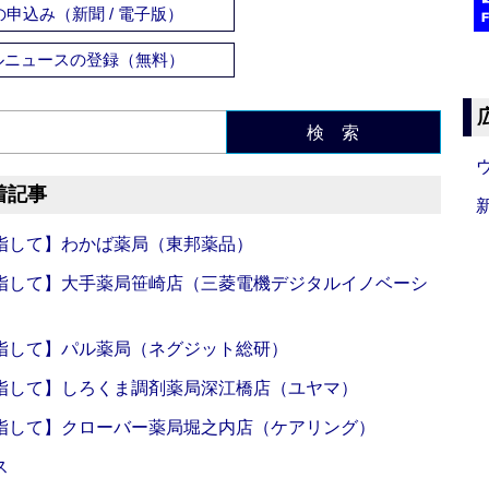
申込み（新聞 / 電子版）
ルニュースの登録（無料）
検 索
着記事
指して】わかば薬局（東邦薬品）
指して】大手薬局笹崎店（三菱電機デジタルイノベーシ
指して】パル薬局（ネグジット総研）
指して】しろくま調剤薬局深江橋店（ユヤマ）
指して】クローバー薬局堀之内店（ケアリング）
ス