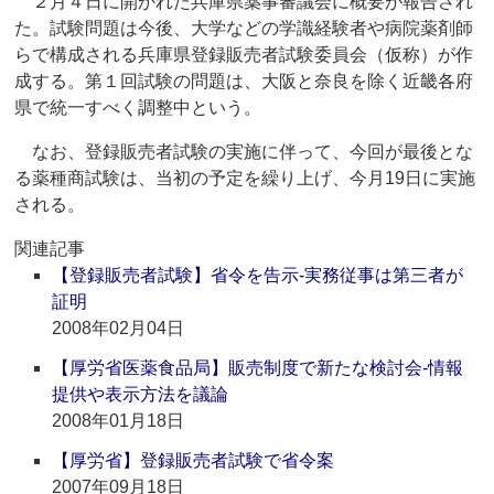
２月４日に開かれた兵庫県薬事審議会に概要が報告され
た。試験問題は今後、大学などの学識経験者や病院薬剤師
らで構成される兵庫県登録販売者試験委員会（仮称）が作
成する。第１回試験の問題は、大阪と奈良を除く近畿各府
県で統一すべく調整中という。
なお、登録販売者試験の実施に伴って、今回が最後とな
る薬種商試験は、当初の予定を繰り上げ、今月19日に実施
される。
関連記事
【登録販売者試験】省令を告示‐実務従事は第三者が
証明
2008年02月04日
【厚労省医薬食品局】販売制度で新たな検討会‐情報
提供や表示方法を議論
2008年01月18日
【厚労省】登録販売者試験で省令案
2007年09月18日