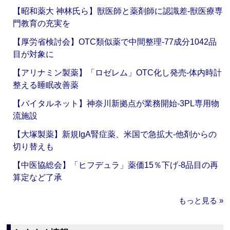
【昭和薬大 神林氏ら】獣医師と薬剤師に認識差‐獣医療専
門教育の充実を
【厚労省検討会】OTC類似薬で中間整理‐77成分1042品
目が対象に
【アリナミン製薬】「ロゼレム」OTC化し発売‐体内時計
整える睡眠改善薬
【バイタルネット】神奈川新拠点が業務開始‐3PL専用物
流施設
【大塚製薬】新規IgA腎症薬、米国で急拡大‐他剤からの
切り替えも
【中医協総会】「ヒフデュラ」薬価15％下げ‐8品目の再
算定など了承
もっと見る »