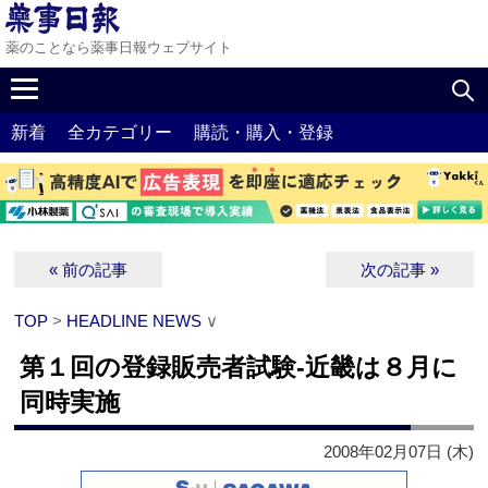
薬のことなら薬事日報ウェブサイト
新着
全カテゴリー
購読・購入・登録
« 前の記事
次の記事 »
TOP
>
HEADLINE NEWS
∨
第１回の登録販売者試験‐近畿は８月に
同時実施
2008年02月07日 (木)