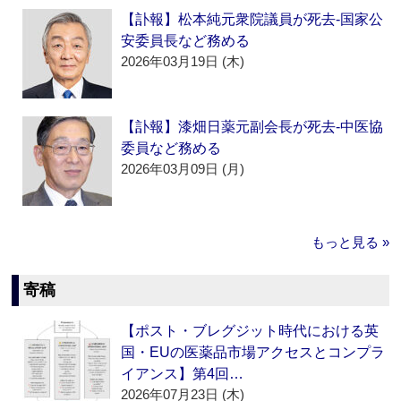
【訃報】松本純元衆院議員が死去‐国家公
安委員長など務める
2026年03月19日 (木)
【訃報】漆畑日薬元副会長が死去‐中医協
委員など務める
2026年03月09日 (月)
もっと見る »
寄稿
【ポスト・ブレグジット時代における英
国・EUの医薬品市場アクセスとコンプラ
イアンス】第4回…
2026年07月23日 (木)