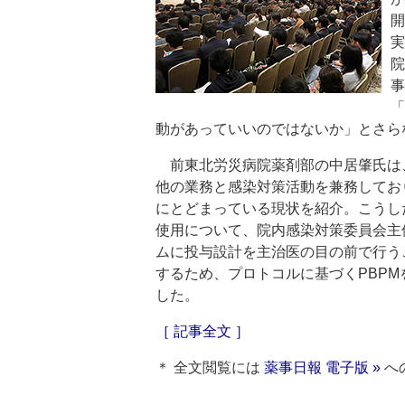
開
実
院
事
「
動があっていいのではないか」とさら
前東北労災病院薬剤部の中居肇氏は
他の業務と感染対策活動を兼務してお
にとどまっている現状を紹介。こうした
使用について、院内感染対策委員会主
ムに投与設計を主治医の目の前で行うこ
するため、プロトコルに基づくPBP
した。
［ 記事全文 ］
＊ 全文閲覧には
薬事日報 電子版 »
へ