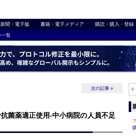
新聞・電子版
書籍・電子メディア
購読・購入・登録
ー一覧
次の記事 »
で抗菌薬適正使用‐中小病院の人員不足