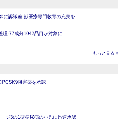
師に認識差‐獣医療専門教育の充実を
理‐77成分1042品目が対象に
もっと見る »
口PCSK9阻害薬を承認
をステージ3の1型糖尿病の小児に迅速承認