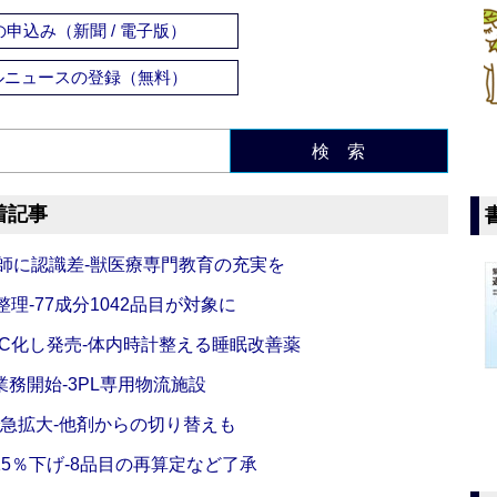
申込み（新聞 / 電子版）
ルニュースの登録（無料）
検 索
着記事
師に認識差‐獣医療専門教育の充実を
理‐77成分1042品目が対象に
C化し発売‐体内時計整える睡眠改善薬
務開始‐3PL専用物流施設
で急拡大‐他剤からの切り替えも
5％下げ‐8品目の再算定など了承