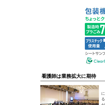
看護師は業務拡大に期待
に
る
が