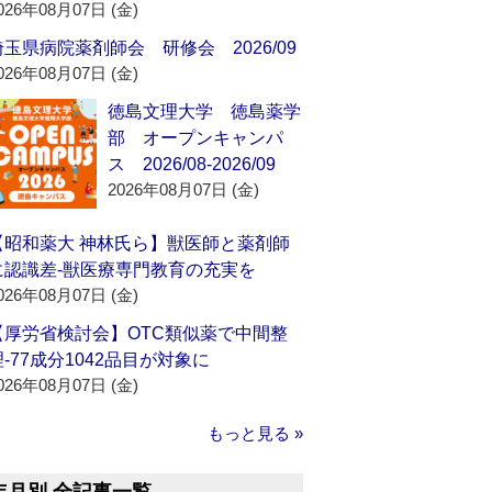
026年08月07日 (金)
埼玉県病院薬剤師会 研修会 2026/09
026年08月07日 (金)
徳島文理大学 徳島薬学
部 オープンキャンパ
ス 2026/08-2026/09
2026年08月07日 (金)
【昭和薬大 神林氏ら】獣医師と薬剤師
に認識差‐獣医療専門教育の充実を
026年08月07日 (金)
【厚労省検討会】OTC類似薬で中間整
理‐77成分1042品目が対象に
026年08月07日 (金)
もっと見る »