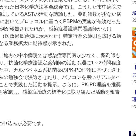
2
かれた日本化学療法学会総会では、こうした市中病院で
践しているASTの活動を議論した。薬剤師数が少ない病
2
においてプロトコルに基づくPBPMの実施が有効だった
例が報告されたほか、感染症看護専門看護師からは
（医政局長通知に示された）特定行為の範囲を広げる活
なる業務拡大に期待感が示された。
、地方の中小病院では感染症専門医が少なく、薬剤師も
り、抗菌化学療法認定薬剤師の活動も週に1～2時間程度
中、カルバペネム系抗菌薬のPK-PD理論に基づく適正
催の勉強会で浸透させたり、パソコンを用いリアルタイ
2
とで実践した活動を提示。さらに、PK-PD理論を推奨
Mを実施し、感染症治療の標準化に取り組んだ活動を報告
2
の申込みが必要です。