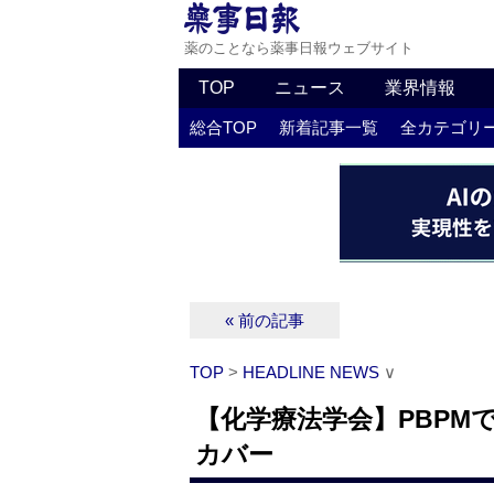
薬のことなら薬事日報ウェブサイト
TOP
ニュース
業界情報
総合TOP
新着記事一覧
全カテゴリ
« 前の記事
TOP
>
HEADLINE NEWS
∨
【化学療法学会】PBPM
カバー