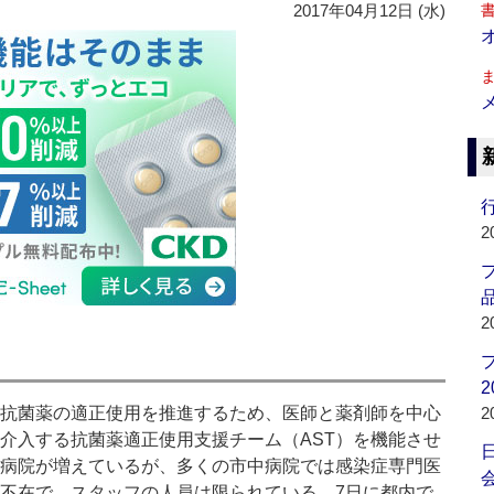
2017年04月12日 (水)
行
2
品
2
2
抗菌薬の適正使用を推進するため、医師と薬剤師を中心
2
介入する抗菌薬適正使用支援チーム（AST）を機能させ
病院が増えているが、多くの市中病院では感染症専門医
会
不在で、スタッフの人員は限られている。7日に都内で