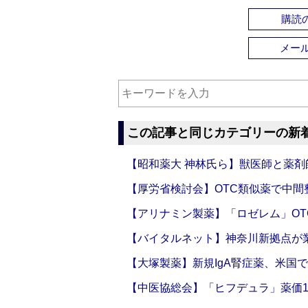
購読の
メー
この記事と同じカテゴリーの新
【昭和薬大 神林氏ら】獣医師と薬剤
【厚労省検討会】OTC類似薬で中間整
【アリナミン製薬】「ロゼレム」OT
【バイタルネット】神奈川新拠点が業
【大塚製薬】新規IgA腎症薬、米国
【中医協総会】「ヒフデュラ」薬価1