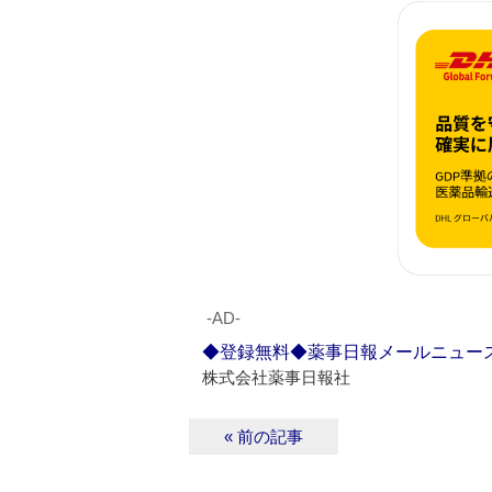
‐AD‐
◆登録無料◆薬事日報メールニュー
株式会社薬事日報社
« 前の記事