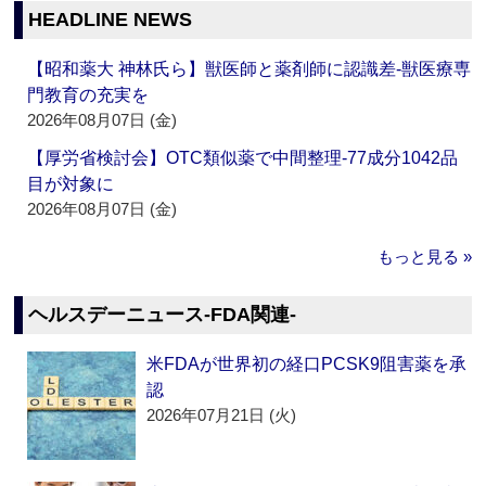
HEADLINE NEWS
【昭和薬大 神林氏ら】獣医師と薬剤師に認識差‐獣医療専
門教育の充実を
2026年08月07日 (金)
【厚労省検討会】OTC類似薬で中間整理‐77成分1042品
目が対象に
2026年08月07日 (金)
もっと見る »
ヘルスデーニュース‐FDA関連‐
米FDAが世界初の経口PCSK9阻害薬を承
認
2026年07月21日 (火)