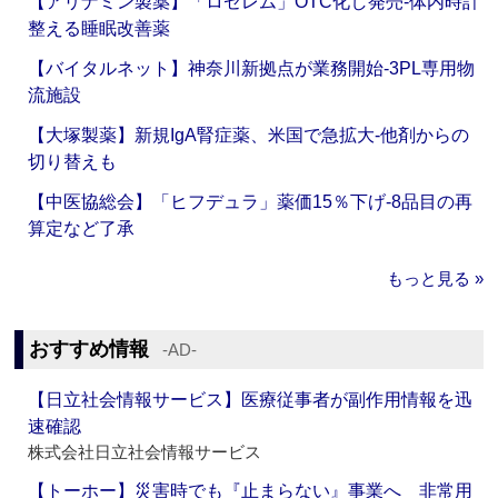
【アリナミン製薬】「ロゼレム」OTC化し発売‐体内時計
整える睡眠改善薬
【バイタルネット】神奈川新拠点が業務開始‐3PL専用物
流施設
【大塚製薬】新規IgA腎症薬、米国で急拡大‐他剤からの
切り替えも
【中医協総会】「ヒフデュラ」薬価15％下げ‐8品目の再
算定など了承
もっと見る »
おすすめ情報
‐AD‐
【日立社会情報サービス】医療従事者が副作用情報を迅
速確認
株式会社日立社会情報サービス
【トーホー】災害時でも『止まらない』事業へ 非常用