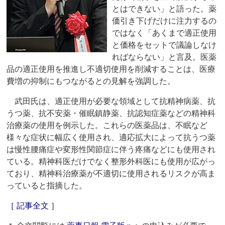
とはできない」と語った。薬
価引き下げだけに注力するの
ではなく「あくまで適正使用
と価格をセットで議論しなけ
ればならない」と言及。医薬
品の適正使用を推進し不適切使用を削減することは、医療
費増の抑制にもつながるとの見解を強調した。
武田氏は、適正使用が必要な領域として抗精神病薬、抗
うつ薬、抗不安薬・催眠鎮静薬、抗認知症薬などの精神科
治療薬の使用を例示した。これらの医薬品は、不眠など
様々な症状に幅広く使用され、適応拡大によって抗うつ薬
は慢性腰痛症や変形性関節症に伴う疼痛などにも使用され
ている。精神科医だけでなく整形外科医にも使用が広がっ
ており、精神科治療薬が不適切に使用されるリスクが高ま
っていると指摘した。
［ 記事全文 ］