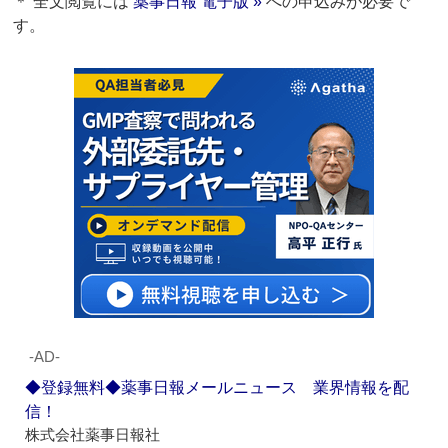
＊ 全文閲覧には
薬事日報 電子版 »
への申込みが必要で
す。
‐AD‐
◆登録無料◆薬事日報メールニュース 業界情報を配
信！
株式会社薬事日報社