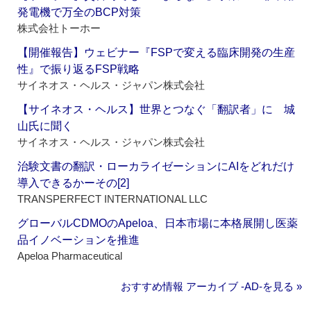
発電機で万全のBCP対策
株式会社トーホー
【開催報告】ウェビナー『FSPで変える臨床開発の生産
性』で振り返るFSP戦略
サイネオス・ヘルス・ジャパン株式会社
【サイネオス・ヘルス】世界とつなぐ「翻訳者」に 城
山氏に聞く
サイネオス・ヘルス・ジャパン株式会社
治験文書の翻訳・ローカライゼーションにAIをどれだけ
導入できるかーその[2]
TRANSPERFECT INTERNATIONAL LLC
グローバルCDMOのApeloa、日本市場に本格展開し医薬
品イノベーションを推進
Apeloa Pharmaceutical
おすすめ情報 アーカイブ ‐AD‐を見る »