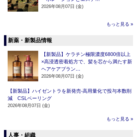
2026年08月07日 (金)
もっと見る »
新薬・新製品情報
【新製品】ケラチン極限濃度6800倍以上
×高浸透密着処方で、髪を芯から満たす新
ヘアケアブラン…
2026年08月07日 (金)
【新製品】ハイゼントラを新発売‐高用量化で投与本数削
減 CSLベーリング
2026年08月07日 (金)
もっと見る »
人事・組織