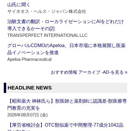
山氏に聞く
サイネオス・ヘルス・ジャパン株式会社
治験文書の翻訳・ローカライゼーションにAIをどれだけ
導入できるかーその[2]
TRANSPERFECT INTERNATIONAL LLC
グローバルCDMOのApeloa、日本市場に本格展開し医薬
品イノベーションを推進
Apeloa Pharmaceutical
おすすめ情報 アーカイブ ‐AD‐を見る »
HEADLINE NEWS
【昭和薬大 神林氏ら】獣医師と薬剤師に認識差‐獣医療専
門教育の充実を
2026年08月07日 (金)
【厚労省検討会】OTC類似薬で中間整理‐77成分1042品