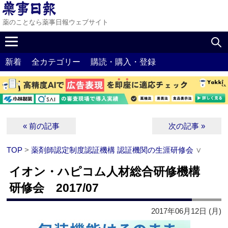
薬のことなら薬事日報ウェブサイト
新着
全カテゴリー
購読・購入・登録
« 前の記事
次の記事 »
TOP
>
薬剤師認定制度認証機構 認証機関の生涯研修会
∨
イオン・ハピコム人材総合研修機構
研修会 2017/07
2017年06月12日 (月)