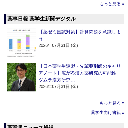
もっと見る »
薬事日報 薬学生新聞デジタル
【薬ゼミ国試対策】計算問題を意識しよ
う
2026年07月31日 (金)
【日本薬学生連盟・先輩薬剤師のキャリ
アノート】広がる漢方薬研究の可能性
ツムラ漢方研究…
2026年07月31日 (金)
もっと見る »
薬学生向け書籍 »
薬業界ニュース解説