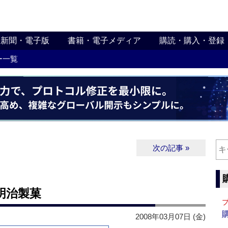
新聞・電子版
書籍・電子メディア
購読・購入・登録
ー一覧
次の記事 »
明治製菓
2008年03月07日 (金)