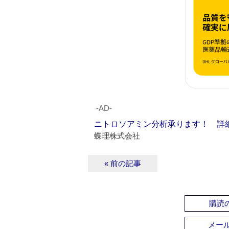
‐AD‐
ニトロソアミン分析承ります！ 詳
蝶理株式会社
« 前の記事
購読の
メー