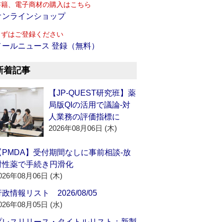
書籍、電子商材の購入はこちら
オンラインショップ
まずはご登録ください
メールニュース 登録（無料）
新着記事
【JP-QUEST研究班】薬
局版QIの活用で議論‐対
人業務の評価指標に
2026年08月06日 (木)
【PMDA】受付期間なしに事前相談‐放
射性薬で手続き円滑化
026年08月06日 (木)
政情報リスト 2026/08/05
026年08月05日 (水)
プレスリリース・タイトルリスト：新製