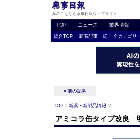
薬のことなら薬事日報ウェブサイト
TOP
ニュース
業界情報
総合TOP
新着記事一覧
全カテゴリ
« 前の記事
TOP
>
新薬・新製品情報
∨
アミコラ缶タイプ改良 