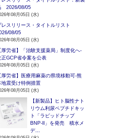
 2026/08/05
026年08月05日 (水)
プレスリリース・タイトルリスト
026/08/05
026年08月05日 (水)
【厚労省】「治験支援薬局」制度化へ‐
改正GCP省令案を公表
026年08月05日 (水)
【厚労省】医療用麻薬の県境移動可‐熊
本地震受け特例措置
026年08月05日 (水)
【新製品】ヒト脳性ナト
リウム利尿ペプチドキッ
ト「ラピッドチップ
BNP-II」を発売 積水メ
デ…
026年08月05日 (水)