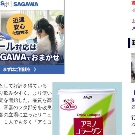
として好評を得ている
り飲みやすく、より使い
売を開始した。品質を高
2
、容器のフタ部分を改良
客の立場に立ったリニュ
行
、１人でも多く「アミコ
2