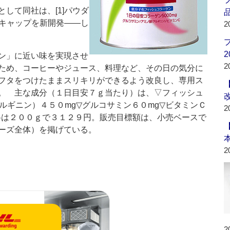
して同社は、[1]パウダ
品
リキャップを新開発――し
2
2
ン」に近い味を実現させ
2
ため、コーヒーやジュース、料理など、その日の気分に
フタをつけたままスリキリができるよう改良し、専用ス
。 主な成分（１日目安７ｇ当たり）は、▽フィッシュ
ルギニン）４５０mg▽グルコサミン６０mg▽ビタミンＣ
2
格は２００ｇで３１２９円。販売目標額は、小売ベースで
ーズ全体）を掲げている。
2
2