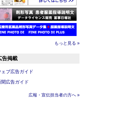
もっと見る »
広告掲載
ウェブ広告ガイド
新聞広告ガイド
広報・宣伝担当者の方へ »