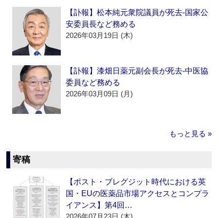
【訃報】松本純元衆院議員が死去‐国家公
安委員長など務める
2026年03月19日 (木)
【訃報】漆畑日薬元副会長が死去‐中医協
委員など務める
2026年03月09日 (月)
もっと見る »
寄稿
【ポスト・ブレグジット時代における英
国・EUの医薬品市場アクセスとコンプラ
イアンス】第4回…
2026年07月23日 (木)