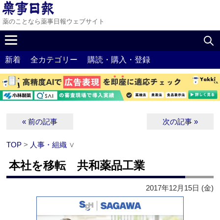
薬のことなら薬事日報ウェブサイト
新着
全カテゴリー
購読・購入・登録
« 前の記事
次の記事 »
TOP
>
人事・組織
∨
本社を移転 共和薬品工業
2017年12月15日 (金)