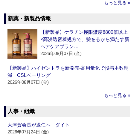
もっと見る »
新薬・新製品情報
【新製品】ケラチン極限濃度6800倍以上
×高浸透密着処方で、髪を芯から満たす新
ヘアケアブラン…
2026年08月07日 (金)
【新製品】ハイゼントラを新発売‐高用量化で投与本数削
減 CSLベーリング
2026年08月07日 (金)
もっと見る »
人事・組織
大津賀会長が退任へ ダイト
2026年07月24日 (金)