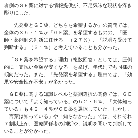
者側のＧＥ薬に対する情報提供が、不足気味な現状を浮き
彫りにした。
「先発薬とＧＥ薬、どちらを希望するか」の質問では、
全体の３５・１％が「ＧＥ薬」を希望するものの、「医
師・薬剤師の判断に任せる」（２７％）、「説明を受けて
判断する」（３１％）と考えていることも分かった。
「ＧＥ薬を希望する」理由（複数回答）としては、圧倒
的に「支払い金額が安くなる」を挙げ、年代別でも同様の
傾向だった。また、「先発薬を希望する」理由では、「効
果や安全性が不安」が多かった。
ＧＥ薬に関する知識レベルと薬剤選択の関係では、ＧＥ
薬について「よく知っている」の５２・６％、「大体知っ
ている」も４２・４％がＧＥ薬を選択していた。しかし、
「言葉は知っている」や「知らなかった」では、それぞれ
７割以上が、医療関係者の判断や、説明を聞いて判断して
いることが分かった。