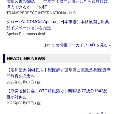
治験文書の翻訳・ローカライゼーションにAIをどれだけ
導入できるかーその[2]
TRANSPERFECT INTERNATIONAL LLC
グローバルCDMOのApeloa、日本市場に本格展開し医薬
品イノベーションを推進
Apeloa Pharmaceutical
おすすめ情報 アーカイブ ‐AD‐を見る »
HEADLINE NEWS
【昭和薬大 神林氏ら】獣医師と薬剤師に認識差‐獣医療専
門教育の充実を
2026年08月07日 (金)
【厚労省検討会】OTC類似薬で中間整理‐77成分1042品
目が対象に
2026年08月07日 (金)