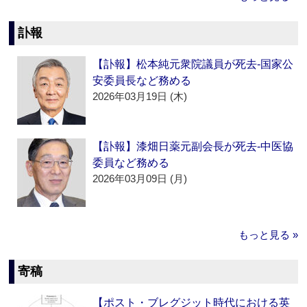
訃報
【訃報】松本純元衆院議員が死去‐国家公
安委員長など務める
2026年03月19日 (木)
【訃報】漆畑日薬元副会長が死去‐中医協
委員など務める
2026年03月09日 (月)
もっと見る »
寄稿
【ポスト・ブレグジット時代における英