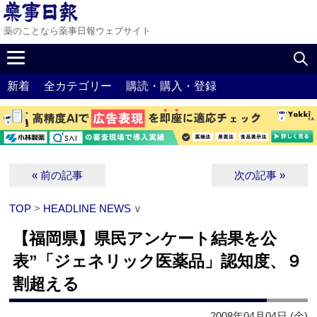
薬のことなら薬事日報ウェブサイト
新着
全カテゴリー
購読・購入・登録
« 前の記事
次の記事 »
TOP
>
HEADLINE NEWS
∨
【福岡県】県民アンケート結果を公
表”「ジェネリック医薬品」認知度、９
割超える
2008年04月04日 (金)