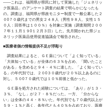
――これは、福岡県が県民に対して実施した「ジェネリッ
ク医薬品」のアンケート調査の結果で明らかになったも
の。調査は、福岡県が県政モニター制度で一般公募した２
０0７０歳代までの男女２４８人（男性９８人、女性１５
０人：回答率は１００％）を対象に実施（調査期間２００
７年１１月１９0１２月３日）した。先月開かれた県ジェ
ネリック医薬品使用促進協議会で報告された。
■医療者側の情報提供不足が浮彫り
調査結果によると、ＧＥ薬について「よく知っている」
「大体知っている」が全体の６３％を占め、「聞いたこと
がある」を含めると９４・４％に達した。「よく知ってい
る」の年代別では、２０0３０歳代が２０％以上あるのに
対し、５０0７０歳代では１０％前後と低かった。
ＧＥ薬を処方された経験については、「あり」が１３・
３％、「なし」が２７・８％だった。一方、「分からな
い」は全体の４４・８％いた。年代別でも７０歳代以上が
５９・１％と高く、各年代とも４０％を占めており、医療