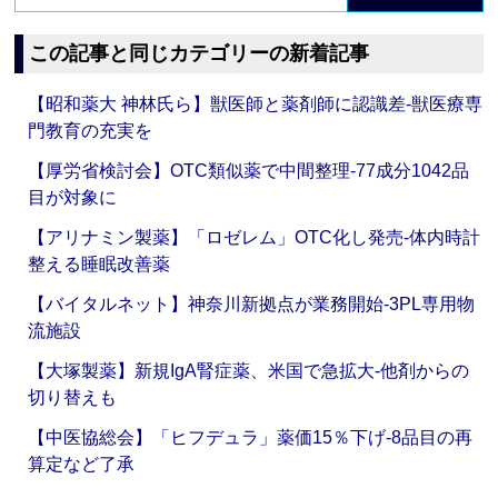
この記事と同じカテゴリーの新着記事
【昭和薬大 神林氏ら】獣医師と薬剤師に認識差‐獣医療専
門教育の充実を
【厚労省検討会】OTC類似薬で中間整理‐77成分1042品
目が対象に
【アリナミン製薬】「ロゼレム」OTC化し発売‐体内時計
整える睡眠改善薬
【バイタルネット】神奈川新拠点が業務開始‐3PL専用物
流施設
【大塚製薬】新規IgA腎症薬、米国で急拡大‐他剤からの
切り替えも
【中医協総会】「ヒフデュラ」薬価15％下げ‐8品目の再
算定など了承