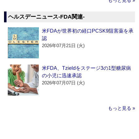
もっと見る »
ヘルスデーニュース‐FDA関連‐
米FDAが世界初の経口PCSK9阻害薬を承
認
2026年07月21日 (火)
米FDA、Tzieldをステージ3の1型糖尿病
の小児に迅速承認
2026年07月07日 (火)
もっと見る »