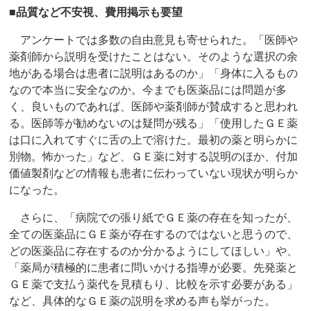
■品質など不安視、費用掲示も要望
アンケートでは多数の自由意見も寄せられた。「医師や
薬剤師から説明を受けたことはない。そのような選択の余
地がある場合は患者に説明はあるのか」「身体に入るもの
なので本当に安全なのか。今までも医薬品には問題が多
く、良いものであれば、医師や薬剤師が賛成すると思われ
る。医師等が勧めないのは疑問が残る」「使用したＧＥ薬
は口に入れてすぐに舌の上で溶けた。最初の薬と明らかに
別物。怖かった」など、ＧＥ薬に対する説明のほか、付加
価値製剤などの情報も患者に伝わっていない現状が明らか
になった。
さらに、「病院での張り紙でＧＥ薬の存在を知ったが、
全ての医薬品にＧＥ薬が存在するのではないと思うので、
どの医薬品に存在するのか分かるようにしてほしい」や、
「薬局が積極的に患者に問いかける指導が必要。先発薬と
ＧＥ薬で支払う薬代を見積もり、比較を示す必要がある」
など、具体的なＧＥ薬の説明を求める声も挙がった。