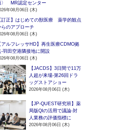
価〉 MR認定センター
026年08月06日 (木)
【訂正】はじめての獣医療 薬学的観点
からのアプローチ
026年08月06日 (木)
【アルフレッサHD】再生医療CDMO拠
点‐羽田空港隣接地に開設
026年08月06日 (木)
【JACDS】3日間で11万
人超が来場‐第26回ドラ
ッグストアショー
2026年08月06日 (木)
【JP-QUEST研究班】薬
局版QIの活用で議論‐対
人業務の評価指標に
2026年08月06日 (木)