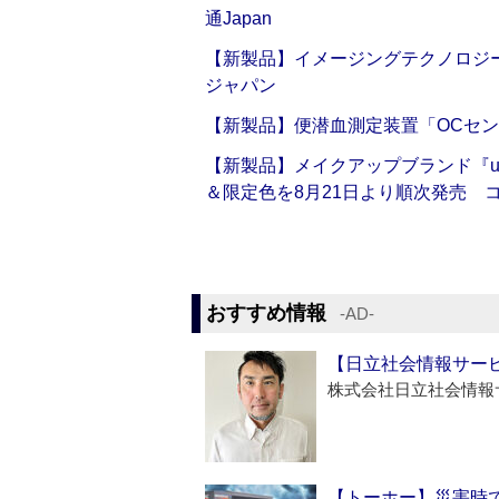
通Japan
【新製品】イメージングテクノロジー「Sm
ジャパン
【新製品】便潜血測定装置「OCセン
【新製品】メイクアップブランド『up2
＆限定色を8月21日より順次発売 
おすすめ情報
‐AD‐
【日立社会情報サー
株式会社日立社会情報
【トーホー】災害時