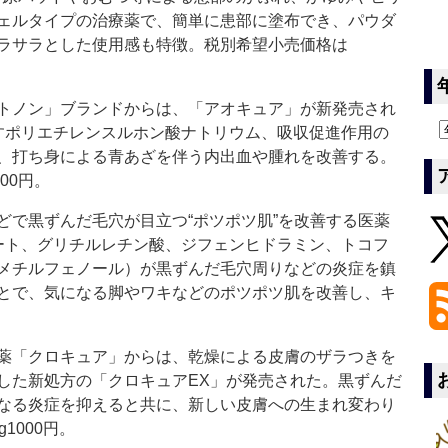
ェルタイプの治療薬で、簡単に患部に塗布でき、パウダ
ラサラとした使用感も特徴。税別希望小売価格は
トノン」ブランドからは、「アオキュア」が新発売され
すポリエチレンスルホン酸ナトリウム、吸収促進作用の
、打ち身による青あざを伴う内出血や腫れを改善する。
00円。
で黒ずんだ毛穴が目立つ“ポツポツ肌”を改善する医薬
ート、グリチルレチン酸、ジフェンヒドラミン、トコフ
メチルフェノール）が黒ずんだ毛穴周りなどの炎症を鎮
とで、気になる脚やワキなどのポツポツ肌を改善し、キ
薬「クロキュア」からは、乾燥による皮膚のザラつきを
した新処方の「クロキュアEX」が発売された。黒ずんだ
なる炎症を抑えると共に、新しい皮膚への生まれ変わり
1000円。