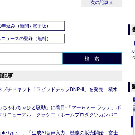
次の記事 »
申込み（新聞 / 電子版）
ルニュースの登録（無料）
2
検 索
着記事
プチドキット「ラピッドチップBNP-II」を発売 積水
ちゃわちゃひと騒動」に着目‐「マー＆ミー ラッテ」ボ
クリニューアル クラシエ（ホームプロダクツカンパニ
 Simple type」、「生成AI音声入力」機能の販売開始 富士