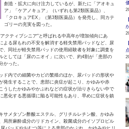
創造・拡大に向け注力しているが、新たに「アオキュ
2
ア」「ケアノキュア」（いずれも第2類医薬品）、
「クロキュアEX」（第3類医薬品）を発売し、同カテ
ゴリーの充実を図った。
2
アクティブシニア”と呼ばれる中高年が増加傾向にあ
による尿もれの不安を解消する軽失禁用パッドなど、尿
で、同社が軽失禁用パッドの使用経験者を対象に調査を
ルとしては「尿のニオイ」に次いで、約4割が「患部の
2
分かった。
ッド内での細菌やカビの繁殖のほか、尿パッドの形状や
が発生することで、患部に炎症が起こり、かゆみや赤
こうしたかゆみやかぶれなどの症状が治りきらない中で
に悪化する悪循環に陥る可能性もあり、早めに症状を鎮
キサメタゾン酢酸エステル、グリチルレチン酸、かゆみ
、局所麻酔成分のリドカイン、殺菌成分のイソプロピル
、尿パッドやおむつ等による患部のかぶれ、かゆみやヒリ