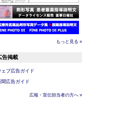
もっと見る »
広告掲載
ウェブ広告ガイド
新聞広告ガイド
広報・宣伝担当者の方へ »