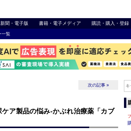
新聞・電子版
書籍・電子メディア
購読・購入・登録
ー一覧
次の記事 »
尿ケア製品の悩み‐かぶれ治療薬「カブ