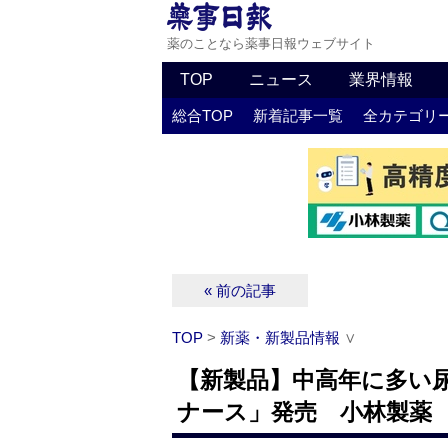
薬のことなら薬事日報ウェブサイト
TOP
ニュース
業界情報
総合TOP
新着記事一覧
全カテゴリ
« 前の記事
TOP
>
新薬・新製品情報
∨
【新製品】中高年に多い
ナース」発売 小林製薬