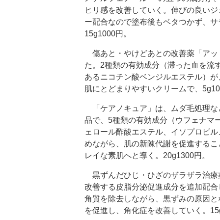
ヒリ感を改善していく。伸びの良いジ
ー配合なので塗布後もベタつかず、サ
15g1000円。
傷あと・やけどあとの改善薬「アッ
た。2種類の有効成分（滞った血を流
あるニコチン酸ベンジルエステル）が
肌にとどまりやすいクリームで、5g10
「ケアノキュア」は、ムダ毛処理など
品で、5種類の有効成分（ウフェナマ
ェロール酢酸エステル、イソプロピル
めながら、肌の新陳代謝を促進するこ
レイな素肌へと導く。20g1300円。
黒ずんだひじ・ひざのザラザラ治療
改善する皮脂分泌促進成分を追加配合
角質を除去しながら、黒ずみの原因と
を促進し、角化症を改善していく。15g