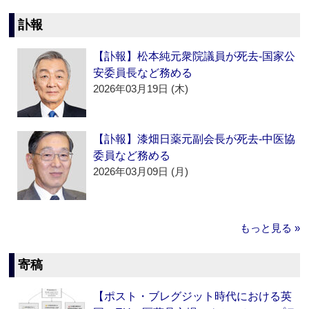
訃報
【訃報】松本純元衆院議員が死去‐国家公
安委員長など務める
2026年03月19日 (木)
【訃報】漆畑日薬元副会長が死去‐中医協
委員など務める
2026年03月09日 (月)
もっと見る »
寄稿
【ポスト・ブレグジット時代における英