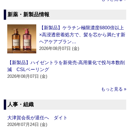
新薬・新製品情報
【新製品】ケラチン極限濃度6800倍以上
×高浸透密着処方で、髪を芯から満たす新
ヘアケアブラン…
2026年08月07日 (金)
【新製品】ハイゼントラを新発売‐高用量化で投与本数削
減 CSLベーリング
2026年08月07日 (金)
もっと見る »
人事・組織
大津賀会長が退任へ ダイト
2026年07月24日 (金)