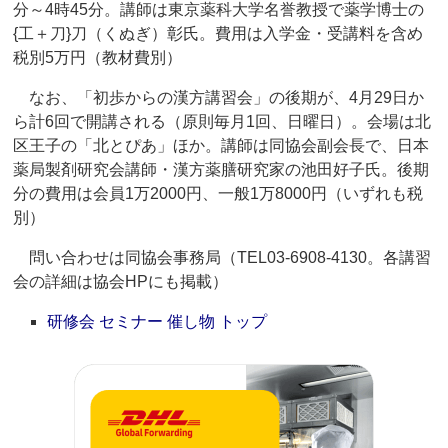
分～4時45分。講師は東京薬科大学名誉教授で薬学博士の
{工＋刀}刀（くぬぎ）彰氏。費用は入学金・受講料を含め
税別5万円（教材費別）
なお、「初歩からの漢方講習会」の後期が、4月29日か
ら計6回で開講される（原則毎月1回、日曜日）。会場は北
区王子の「北とぴあ」ほか。講師は同協会副会長で、日本
薬局製剤研究会講師・漢方薬膳研究家の池田好子氏。後期
分の費用は会員1万2000円、一般1万8000円（いずれも税
別）
問い合わせは同協会事務局（TEL03-6908-4130。各講習
会の詳細は協会HPにも掲載）
研修会 セミナー 催し物 トップ