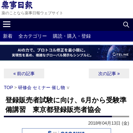
薬のことなら薬事日報ウェブサイト
新着
全カテゴリー
購読・購入・登録
« 前の記事
次の記事 »
TOP
>
研修会 セミナー 催し物
∨
登録販売者試験に向け、6月から受験準
備講習 東京都登録販売者協会
2018年04月13日 (金)