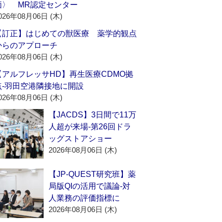
価〉 MR認定センター
026年08月06日 (木)
【訂正】はじめての獣医療 薬学的観点
からのアプローチ
026年08月06日 (木)
【アルフレッサHD】再生医療CDMO拠
点‐羽田空港隣接地に開設
026年08月06日 (木)
【JACDS】3日間で11万
人超が来場‐第26回ドラ
ッグストアショー
2026年08月06日 (木)
【JP-QUEST研究班】薬
局版QIの活用で議論‐対
人業務の評価指標に
2026年08月06日 (木)