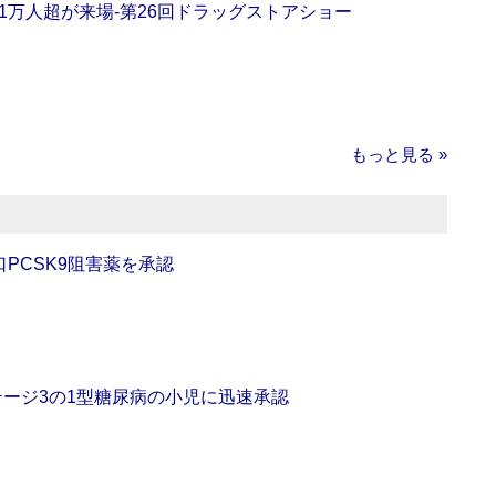
11万人超が来場‐第26回ドラッグストアショー
もっと見る »
口PCSK9阻害薬を承認
をステージ3の1型糖尿病の小児に迅速承認