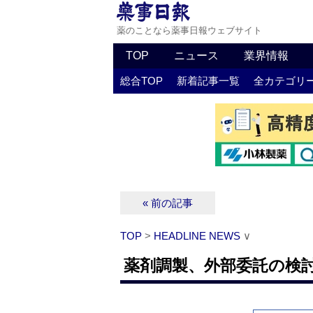
薬のことなら薬事日報ウェブサイト
TOP
ニュース
業界情報
総合TOP
新着記事一覧
全カテゴリ
« 前の記事
TOP
>
HEADLINE NEWS
∨
薬剤調製、外部委託の検討