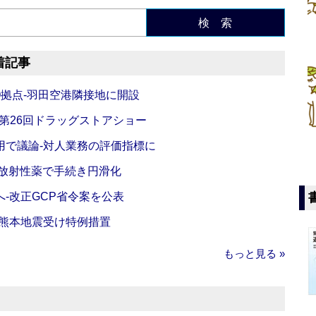
検 索
着記事
O拠点‐羽田空港隣接地に開設
‐第26回ドラッグストアショー
活用で議論‐対人業務の評価指標に
‐放射性薬で手続き円滑化
‐改正GCP省令案を公表
‐熊本地震受け特例措置
もっと見る »