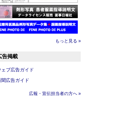
もっと見る »
広告掲載
ウェブ広告ガイド
新聞広告ガイド
広報・宣伝担当者の方へ »