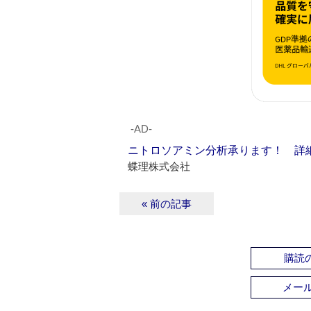
‐AD‐
ニトロソアミン分析承ります！ 詳
蝶理株式会社
« 前の記事
購読の
メー