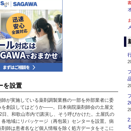
行
2
品
ーを設置
2
師が実施している薬剤調製業務の一部を外部業者に委
2
みを創設してはどうか――。日本病院薬剤師会の土屋文
2
12日、和歌山市内で講演し、そう呼びかけた。土屋氏の
、各地域にリパッケージ（再包装）センターを設置。病
薬剤師は患者名など個人情報を除く処方データをそこに