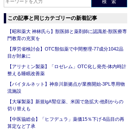
検 索
この記事と同じカテゴリーの新着記事
【昭和薬大 神林氏ら】獣医師と薬剤師に認識差‐獣医療専
門教育の充実を
【厚労省検討会】OTC類似薬で中間整理‐77成分1042品
目が対象に
【アリナミン製薬】「ロゼレム」OTC化し発売‐体内時計
整える睡眠改善薬
【バイタルネット】神奈川新拠点が業務開始‐3PL専用物
流施設
【大塚製薬】新規IgA腎症薬、米国で急拡大‐他剤からの
切り替えも
【中医協総会】「ヒフデュラ」薬価15％下げ‐8品目の再
算定など了承