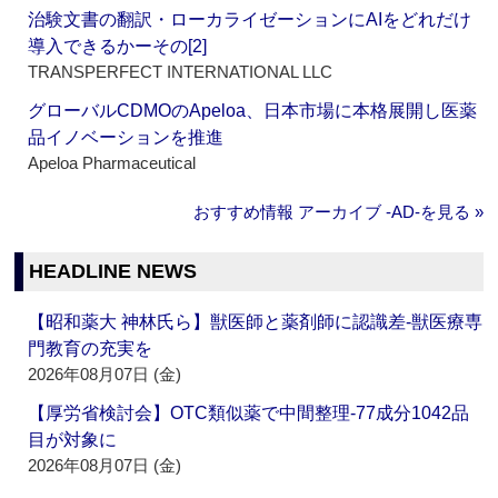
治験文書の翻訳・ローカライゼーションにAIをどれだけ
導入できるかーその[2]
TRANSPERFECT INTERNATIONAL LLC
グローバルCDMOのApeloa、日本市場に本格展開し医薬
品イノベーションを推進
Apeloa Pharmaceutical
おすすめ情報 アーカイブ ‐AD‐を見る »
HEADLINE NEWS
【昭和薬大 神林氏ら】獣医師と薬剤師に認識差‐獣医療専
門教育の充実を
2026年08月07日 (金)
【厚労省検討会】OTC類似薬で中間整理‐77成分1042品
目が対象に
2026年08月07日 (金)