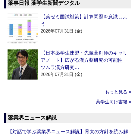
薬事日報 薬学生新聞デジタル
【薬ゼミ国試対策】計算問題を意識しよ
う
2026年07月31日 (金)
【日本薬学生連盟・先輩薬剤師のキャリ
アノート】広がる漢方薬研究の可能性
ツムラ漢方研究…
2026年07月31日 (金)
もっと見る »
薬学生向け書籍 »
薬業界ニュース解説
【対話で学ぶ薬業界ニュース解説】骨太の方針を読み解