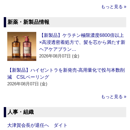
もっと見る »
新薬・新製品情報
【新製品】ケラチン極限濃度6800倍以上
×高浸透密着処方で、髪を芯から満たす新
ヘアケアブラン…
2026年08月07日 (金)
【新製品】ハイゼントラを新発売‐高用量化で投与本数削
減 CSLベーリング
2026年08月07日 (金)
もっと見る »
人事・組織
大津賀会長が退任へ ダイト