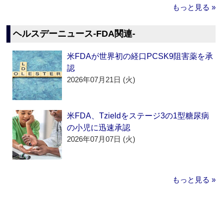
もっと見る »
ヘルスデーニュース‐FDA関連‐
米FDAが世界初の経口PCSK9阻害薬を承
認
2026年07月21日 (火)
米FDA、Tzieldをステージ3の1型糖尿病
の小児に迅速承認
2026年07月07日 (火)
もっと見る »