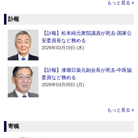
もっと見る »
訃報
【訃報】松本純元衆院議員が死去‐国家公
安委員長など務める
2026年03月19日 (木)
【訃報】漆畑日薬元副会長が死去‐中医協
委員など務める
2026年03月09日 (月)
もっと見る »
寄稿