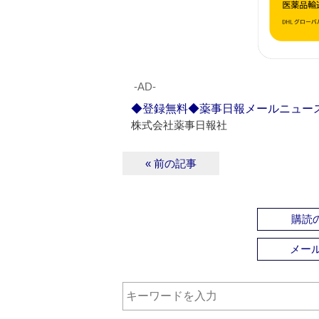
‐AD‐
◆登録無料◆薬事日報メールニュー
株式会社薬事日報社
« 前の記事
購読の
メー