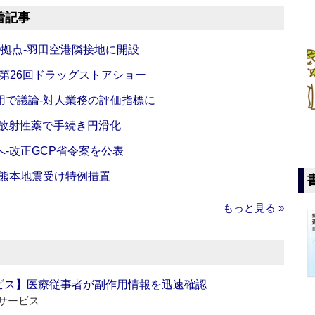
着記事
O拠点‐羽田空港隣接地に開設
‐第26回ドラッグストアショー
活用で議論‐対人業務の評価指標に
‐放射性薬で手続き円滑化
‐改正GCP省令案を公表
‐熊本地震受け特例措置
もっと見る »
ビス】医療従事者が副作用情報を迅速確認
サービス