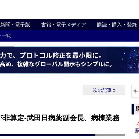
新聞・電子版
書籍・電子メディア
購読・購入・登録
ー一覧
次の記事 »
が非算定‐武田日病薬副会長、病棟業務