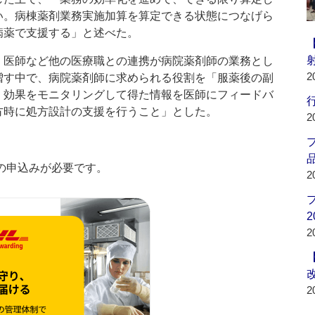
い。病棟薬剤業務実施加算を算定できる状態につなげら
病薬で支援する」と述べた。
医師など他の医療職との連携が病院薬剤師の業務とし
2
増す中で、病院薬剤師に求められる役割を「服薬後の副
・効果をモニタリングして得た情報を医師にフィードバ
行
方時に処方設計の支援を行うこと」とした。
2
品
の申込みが必要です。
2
2
2
2