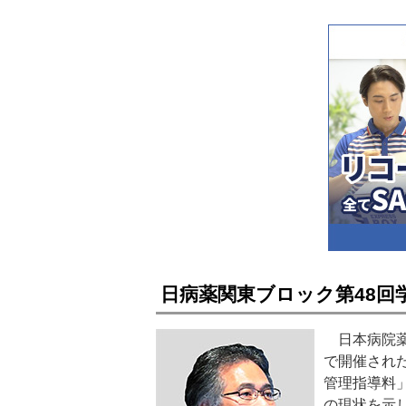
日病薬関東ブロック第48回
日本病院薬
で開催され
管理指導料
の現状を示