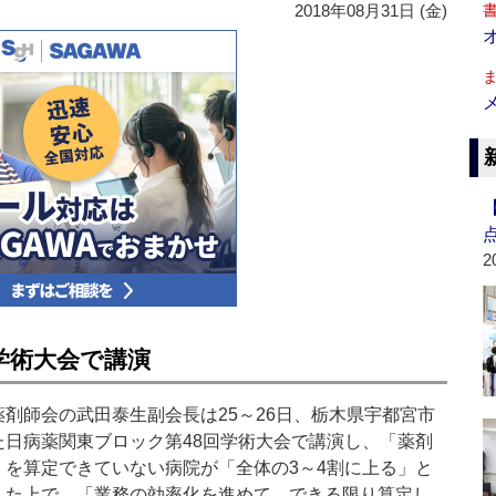
2018年08月31日 (金)
2
学術大会で講演
剤師会の武田泰生副会長は25～26日、栃木県宇都宮市
た日病薬関東ブロック第48回学術大会で講演し、「薬剤
」を算定できていない病院が「全体の3～4割に上る」と
した上で、「業務の効率化を進めて、できる限り算定し