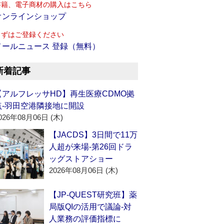
書籍、電子商材の購入はこちら
オンラインショップ
まずはご登録ください
メールニュース 登録（無料）
新着記事
【アルフレッサHD】再生医療CDMO拠
点‐羽田空港隣接地に開設
026年08月06日 (木)
【JACDS】3日間で11万
人超が来場‐第26回ドラ
ッグストアショー
2026年08月06日 (木)
【JP-QUEST研究班】薬
局版QIの活用で議論‐対
人業務の評価指標に