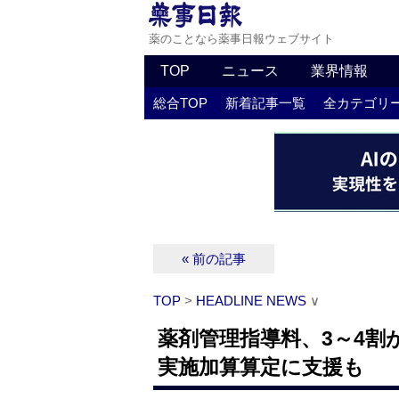
薬のことなら薬事日報ウェブサイト
TOP
ニュース
業界情報
総合TOP
新着記事一覧
全カテゴリ
« 前の記事
TOP
>
HEADLINE NEWS
∨
薬剤管理指導料、3～4割
実施加算算定に支援も