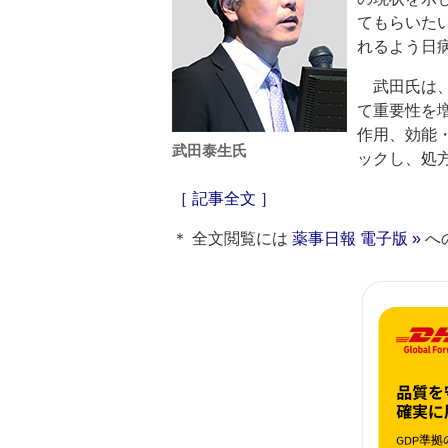
てもらいた
れるよう日
武田氏は、
て重要性を
作用、効能
武田泰生氏
ックし、処
［ 記事全文 ］
＊ 全文閲覧には
薬事日報 電子版 »
へ