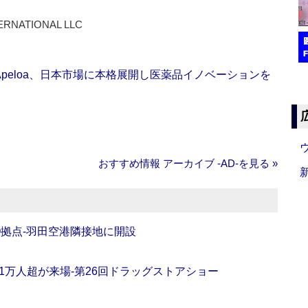
ERNATIONAL LLC
Apeloa、日本市場に本格展開し医薬品イノベーションを
おすすめ情報 アーカイブ ‐AD‐を見る »
O拠点‐羽田空港隣接地に開設
11万人超が来場‐第26回ドラッグストアショー