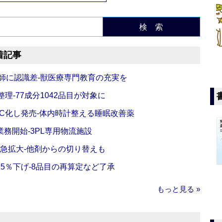
検 索
着記事
師に認識差‐獣医療専門教育の充実を
理‐77成分1042品目が対象に
C化し発売‐体内時計整える睡眠改善薬
務開始‐3PL専用物流施設
で急拡大‐他剤からの切り替えも
5％下げ‐8品目の再算定など了承
もっと見る »