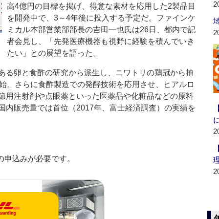
2
高4億円の目標を掲げ、得意な素材を応用した2製品目
を開発中で、3～4年後に投入する予定だ。ファインケ
ミカル本部営業部部長の吉田一也氏は26日、都内で記
2
者会見し、「先発医療機器も視野に経験を積んでいき
たい」との展望を語った。
ある卵と食酢の研究から派生し、ニワトリの鶏冠から抽
開始。さらに食酢製造での発酵技術を応用させ、ヒアルロ
節用注射剤や点眼薬といった医薬品や化粧品などの原料
国内販売量では首位（2017年、富士経済調査）の実績を
2
の申込みが必要です。
2