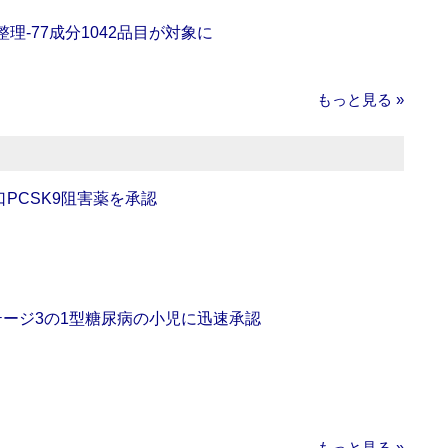
理‐77成分1042品目が対象に
もっと見る »
口PCSK9阻害薬を承認
をステージ3の1型糖尿病の小児に迅速承認
もっと見る »