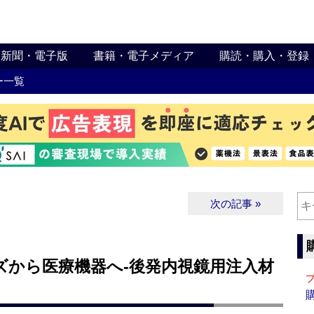
新聞・電子版
書籍・電子メディア
購読・購入・登録
ー一覧
次の記事 »
ズから医療機器へ‐後発内視鏡用注入材