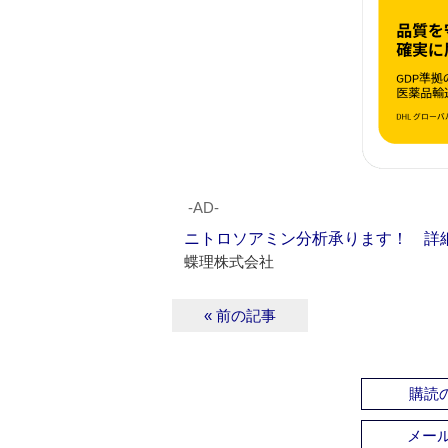
‐AD‐
ニトロソアミン分析承ります！ 詳
蝶理株式会社
« 前の記事
購読の
メー