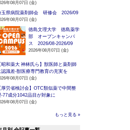
026年08月07日 (金)
埼玉県病院薬剤師会 研修会 2026/09
026年08月07日 (金)
徳島文理大学 徳島薬学
部 オープンキャンパ
ス 2026/08-2026/09
2026年08月07日 (金)
【昭和薬大 神林氏ら】獣医師と薬剤師
に認識差‐獣医療専門教育の充実を
026年08月07日 (金)
【厚労省検討会】OTC類似薬で中間整
理‐77成分1042品目が対象に
026年08月07日 (金)
もっと見る »