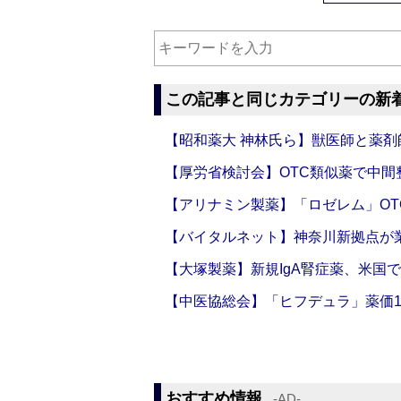
この記事と同じカテゴリーの新
【昭和薬大 神林氏ら】獣医師と薬剤
【厚労省検討会】OTC類似薬で中間整
【アリナミン製薬】「ロゼレム」OT
【バイタルネット】神奈川新拠点が業
【大塚製薬】新規IgA腎症薬、米国
【中医協総会】「ヒフデュラ」薬価1
おすすめ情報
‐AD‐