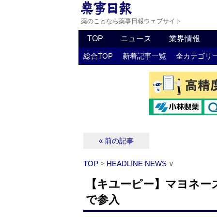
薬のことなら薬事日報ウェブサイト
TOP
ニュース
業界情報
総合TOP
新着記事一覧
全カテゴリ
« 前の記事
TOP
>
HEADLINE NEWS
∨
【キユーピー】マヨネー
で参入