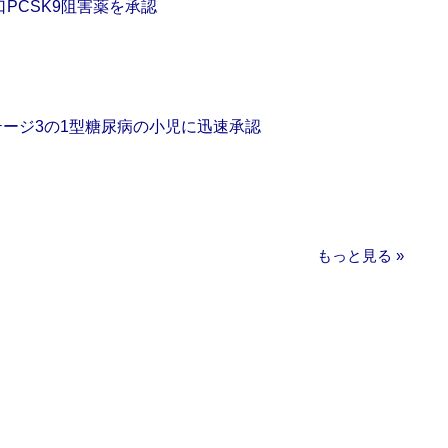
口PCSK9阻害薬を承認
をステージ3の1型糖尿病の小児に迅速承認
もっと見る »