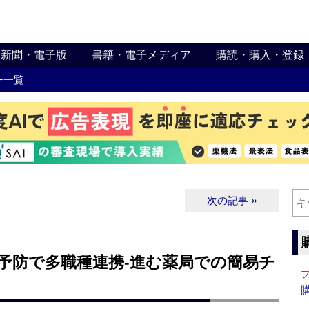
新聞・電子版
書籍・電子メディア
購読・購入・登録
ー一覧
次の記事 »
予防で多職種連携‐進む薬局での簡易チ