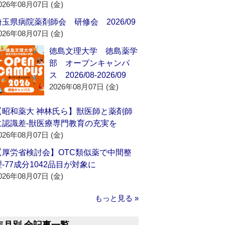
026年08月07日 (金)
埼玉県病院薬剤師会 研修会 2026/09
026年08月07日 (金)
徳島文理大学 徳島薬学
部 オープンキャンパ
ス 2026/08-2026/09
2026年08月07日 (金)
【昭和薬大 神林氏ら】獣医師と薬剤師
に認識差‐獣医療専門教育の充実を
026年08月07日 (金)
【厚労省検討会】OTC類似薬で中間整
理‐77成分1042品目が対象に
026年08月07日 (金)
もっと見る »