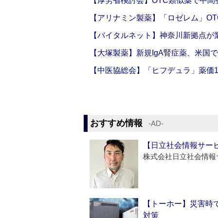
【厚労省検討会】OTC類似薬で中間整
【アリナミン製薬】「ロゼレム」OT
【バイタルネット】神奈川新拠点が業
【大塚製薬】新規IgA腎症薬、米国
【中医協総会】「ヒフデュラ」薬価1
おすすめ情報
‐AD‐
【日立社会情報サー
株式会社日立社会情報
【トーホー】災害時
対策