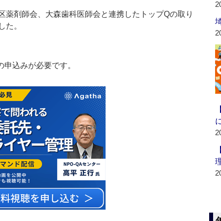
2
区薬剤師会、大森歯科医師会と連携したトップQの取り
した。
2
の申込みが必要です。
2
2