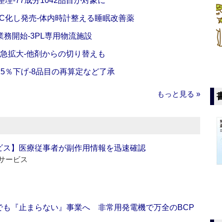
理‐77成分1042品目が対象に
C化し発売‐体内時計整える睡眠改善薬
務開始‐3PL専用物流施設
で急拡大‐他剤からの切り替えも
5％下げ‐8品目の再算定など了承
もっと見る »
ビス】医療従事者が副作用情報を迅速確認
サービス
でも『止まらない』事業へ 非常用発電機で万全のBCP