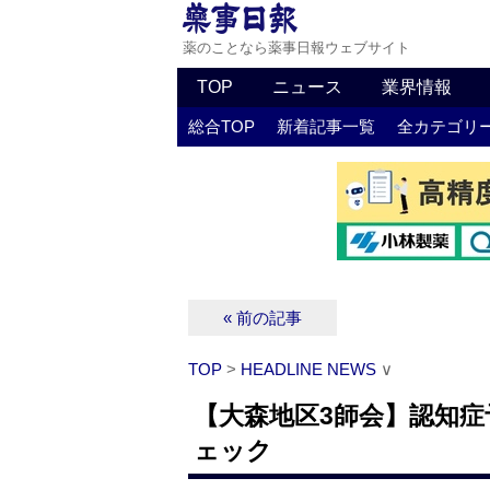
薬のことなら薬事日報ウェブサイト
TOP
ニュース
業界情報
総合TOP
新着記事一覧
全カテゴリ
« 前の記事
TOP
>
HEADLINE NEWS
∨
【大森地区3師会】認知症
ェック