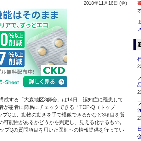
2018年11月16日 (金)
行
2
品
2
成する「大森地区3師会」は14日、認知症に罹患して
が患者に簡易にチェックできる「TOP-Q（トップ
2
ップQは、動物の動きを手で模倣できるかなど3項目を質
2
の可能性があるかどうかを判定し、見える化するもの。
トップQの質問項目を用いた医師への情報提供を行ってい
会