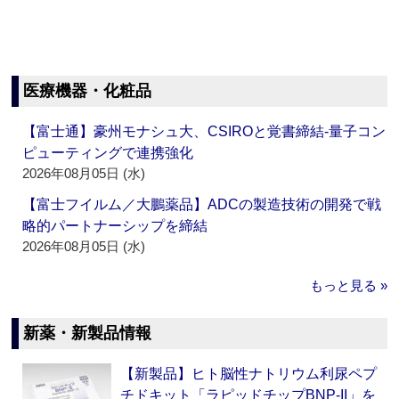
医療機器・化粧品
【富士通】豪州モナシュ大、CSIROと覚書締結‐量子コン
ピューティングで連携強化
2026年08月05日 (水)
【富士フイルム／大鵬薬品】ADCの製造技術の開発で戦
略的パートナーシップを締結
2026年08月05日 (水)
もっと見る »
新薬・新製品情報
【新製品】ヒト脳性ナトリウム利尿ペプ
チドキット「ラピッドチップBNP-II」を