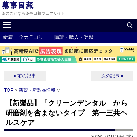
薬のことなら薬事日報ウェブサイト
新着
全カテゴリー
購読・購入・登録
« 前の記事
次の記事 »
TOP
>
新薬・新製品情報
∨
【新製品】「クリーンデンタル」から
研磨剤を含まないタイプ 第一三共ヘ
ルスケア
2019年03月06日 (水)