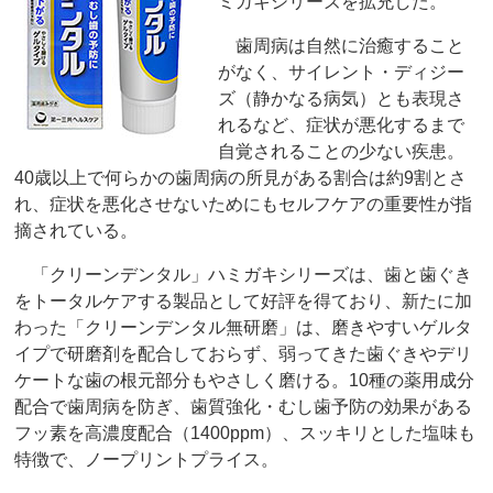
ミガキシリーズを拡充した。
歯周病は自然に治癒すること
がなく、サイレント・ディジー
ズ（静かなる病気）とも表現さ
れるなど、症状が悪化するまで
自覚されることの少ない疾患。
40歳以上で何らかの歯周病の所見がある割合は約9割とさ
れ、症状を悪化させないためにもセルフケアの重要性が指
摘されている。
「クリーンデンタル」ハミガキシリーズは、歯と歯ぐき
をトータルケアする製品として好評を得ており、新たに加
わった「クリーンデンタル無研磨」は、磨きやすいゲルタ
イプで研磨剤を配合しておらず、弱ってきた歯ぐきやデリ
ケートな歯の根元部分もやさしく磨ける。10種の薬用成分
配合で歯周病を防ぎ、歯質強化・むし歯予防の効果がある
フッ素を高濃度配合（1400ppm）、スッキリとした塩味も
特徴で、ノープリントプライス。