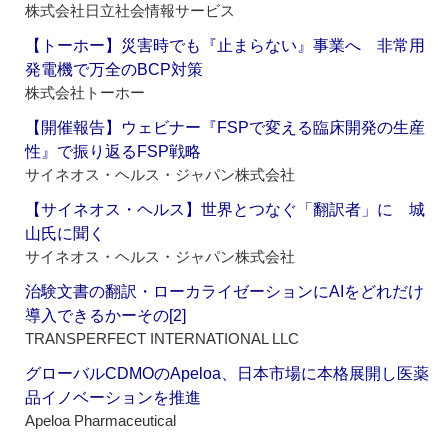
株式会社日立社会情報サービス
【トーホー】災害時でも『止まらない』事業へ 非常用
発電機で万全のBCP対策
株式会社トーホー
【開催報告】ウェビナー『FSPで変える臨床開発の生産
性』で振り返るFSP戦略
サイネオス・ヘルス・ジャパン株式会社
【サイネオス・ヘルス】世界とつなぐ「翻訳者」に 城
山氏に聞く
サイネオス・ヘルス・ジャパン株式会社
治験文書の翻訳・ローカライゼーションにAIをどれだけ
導入できるかーその[2]
TRANSPERFECT INTERNATIONAL LLC
グローバルCDMOのApeloa、日本市場に本格展開し医薬
品イノベーションを推進
Apeloa Pharmaceutical