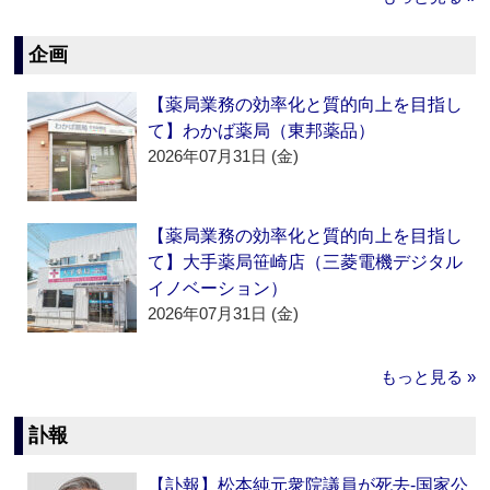
企画
【薬局業務の効率化と質的向上を目指し
て】わかば薬局（東邦薬品）
2026年07月31日 (金)
【薬局業務の効率化と質的向上を目指し
て】大手薬局笹崎店（三菱電機デジタル
イノベーション）
2026年07月31日 (金)
もっと見る »
訃報
【訃報】松本純元衆院議員が死去‐国家公