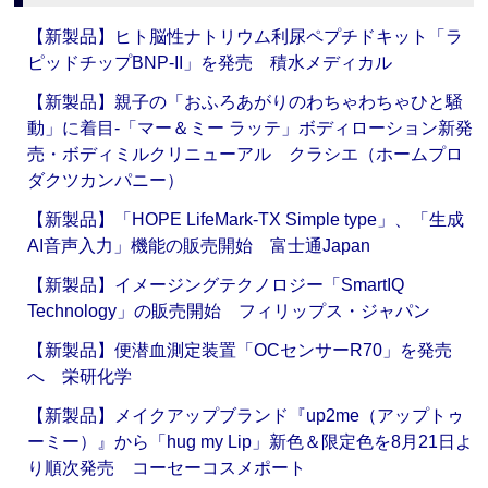
【新製品】ヒト脳性ナトリウム利尿ペプチドキット「ラ
ピッドチップBNP-II」を発売 積水メディカル
【新製品】親子の「おふろあがりのわちゃわちゃひと騒
動」に着目‐「マー＆ミー ラッテ」ボディローション新発
売・ボディミルクリニューアル クラシエ（ホームプロ
ダクツカンパニー）
【新製品】「HOPE LifeMark-TX Simple type」、「生成
AI音声入力」機能の販売開始 富士通Japan
【新製品】イメージングテクノロジー「SmartIQ
Technology」の販売開始 フィリップス・ジャパン
【新製品】便潜血測定装置「OCセンサーR70」を発売
へ 栄研化学
【新製品】メイクアップブランド『up2me（アップトゥ
ーミー）』から「hug my Lip」新色＆限定色を8月21日よ
り順次発売 コーセーコスメポート