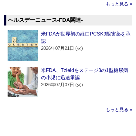
もっと見る »
ヘルスデーニュース‐FDA関連‐
米FDAが世界初の経口PCSK9阻害薬を承
認
2026年07月21日 (火)
米FDA、Tzieldをステージ3の1型糖尿病
の小児に迅速承認
2026年07月07日 (火)
もっと見る »