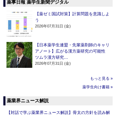
薬事日報 薬学生新聞デジタル
【薬ゼミ国試対策】計算問題を意識しよ
う
2026年07月31日 (金)
【日本薬学生連盟・先輩薬剤師のキャリ
アノート】広がる漢方薬研究の可能性
ツムラ漢方研究…
2026年07月31日 (金)
もっと見る »
薬学生向け書籍 »
薬業界ニュース解説
【対話で学ぶ薬業界ニュース解説】骨太の方針を読み解