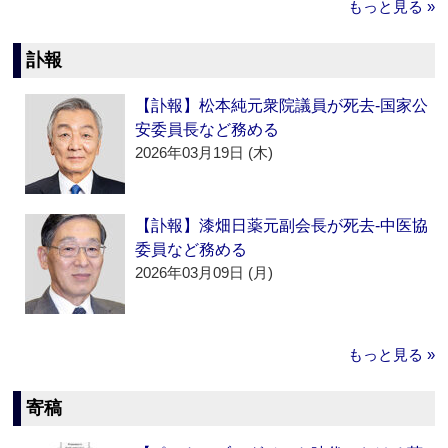
もっと見る »
訃報
【訃報】松本純元衆院議員が死去‐国家公
安委員長など務める
2026年03月19日 (木)
【訃報】漆畑日薬元副会長が死去‐中医協
委員など務める
2026年03月09日 (月)
もっと見る »
寄稿