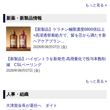
もっと見る »
新薬・新製品情報
【新製品】ケラチン極限濃度6800倍以上
×高浸透密着処方で、髪を芯から満たす新
ヘアケアブラン…
2026年08月07日 (金)
【新製品】ハイゼントラを新発売‐高用量化で投与本数削
減 CSLベーリング
2026年08月07日 (金)
もっと見る »
人事・組織
大津賀会長が退任へ ダイト