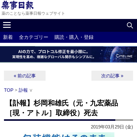
薬のことなら薬事日報ウェブサイト
新着
全カテゴリー
購読・購入・登録
« 前の記事
次の記事 »
TOP
>
訃報
∨
【訃報】杉岡和雄氏（元・九宏薬品
［現・アトル］取締役）死去
2019年03月29日 (金)