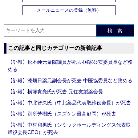
メールニュースの登録（無料）
検 索
この記事と同じカテゴリーの新着記事
【訃報】松本純元衆院議員が死去‐国家公安委員長など務
める
【訃報】漆畑日薬元副会長が死去‐中医協委員など務める
【訃報】横塚實亮氏が死去‐元住友製薬会長
【訃報】中北智久氏（中北薬品代表取締役会長）が死去
【訃報】別所芳樹氏（スズケン最高顧問）が死去
【訃報】中村和男氏（シミックホールディングス代表取
締役会長CEO）が死去