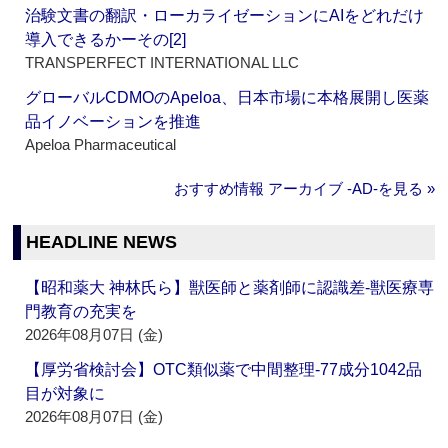
治験文書の翻訳・ローカライゼーションにAIをどれだけ
導入できるかーその[2]
TRANSPERFECT INTERNATIONAL LLC
グローバルCDMOのApeloa、日本市場に本格展開し医薬
品イノベーションを推進
Apeloa Pharmaceutical
おすすめ情報 アーカイブ ‐AD‐を見る »
HEADLINE NEWS
【昭和薬大 神林氏ら】獣医師と薬剤師に認識差‐獣医療専
門教育の充実を
2026年08月07日 (金)
【厚労省検討会】OTC類似薬で中間整理‐77成分1042品
目が対象に
2026年08月07日 (金)