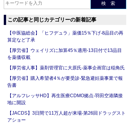
検 索
この記事と同じカテゴリーの新着記事
【中医協総会】「ヒフデュラ」薬価15％下げ‐8品目の再
算定など了承
【厚労省】ウェイリズに加算45％適用‐13日付で13品目
を薬価収載
【厚労省人事】薬剤管理官に大原氏‐薬事企画官は稲角氏
【厚労省】購入希望者4％が要受診‐緊急避妊薬事業で報
告書
【アルフレッサHD】再生医療CDMO拠点‐羽田空港隣接
地に開設
【JACDS】3日間で11万人超が来場‐第26回ドラッグスト
アショー