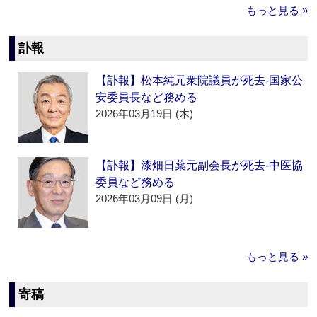
もっと見る »
訃報
【訃報】松本純元衆院議員が死去‐国家公
安委員長など務める
2026年03月19日 (木)
【訃報】漆畑日薬元副会長が死去‐中医協
委員など務める
2026年03月09日 (月)
もっと見る »
寄稿