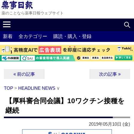
薬のことなら薬事日報ウェブサイト
新着
全カテゴリー
購読・購入・登録
« 前の記事
次の記事 »
TOP
>
HEADLINE NEWS
∨
【厚科審合同会議】10ワクチン接種を
継続
2019年05月10日 (金)