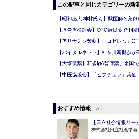
この記事と同じカテゴリーの新
【昭和薬大 神林氏ら】獣医師と薬剤
【厚労省検討会】OTC類似薬で中間整
【アリナミン製薬】「ロゼレム」OT
【バイタルネット】神奈川新拠点が業
【大塚製薬】新規IgA腎症薬、米国
【中医協総会】「ヒフデュラ」薬価1
おすすめ情報
‐AD‐
【日立社会情報サー
株式会社日立社会情報