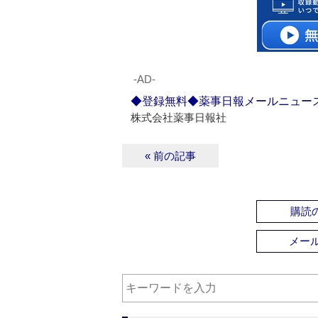
‐AD‐
◆登録無料◆薬事日報メールニュー
株式会社薬事日報社
« 前の記事
購読の
メー