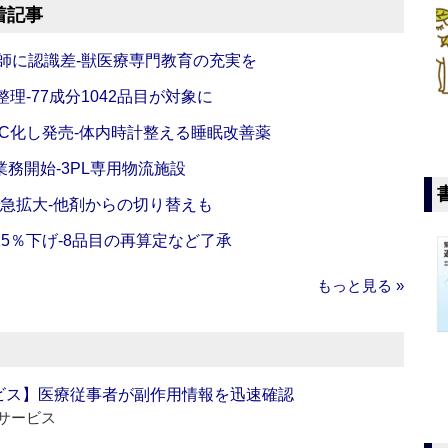
着記事
師に認識差‐獣医療専門教育の充実を
理‐77成分1042品目が対象に
C化し発売‐体内時計整える睡眠改善薬
務開始‐3PL専用物流施設
で急拡大‐他剤からの切り替えも
5％下げ‐8品目の再算定など了承
もっと見る »
ビス】医療従事者が副作用情報を迅速確認
サービス