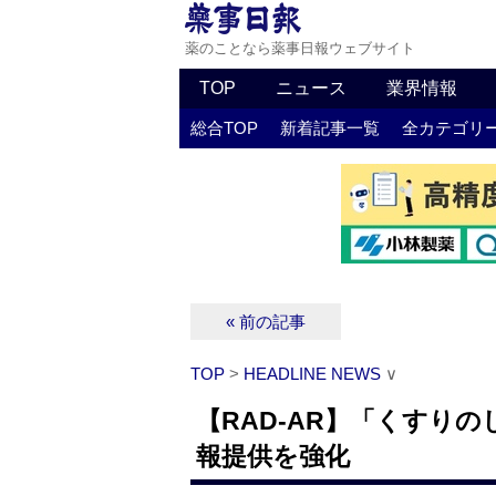
薬のことなら薬事日報ウェブサイト
TOP
ニュース
業界情報
総合TOP
新着記事一覧
全カテゴリ
« 前の記事
TOP
>
HEADLINE NEWS
∨
【RAD-AR】「くすり
報提供を強化