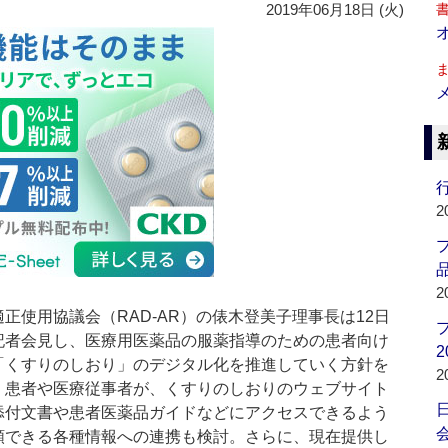
2019年06月18日 (火)
行
2
品
2
使用協議会（RAD-AR）の俵木登美子理事長は12日
記者会見し、医療用医薬品の服薬指導のための患者向け
2
「くすりのしおり」のデジタル化を推進していく方針を
2
。患者や医療従事者が、くすりのしおりのウェブサイト
添付文書や患者医薬品ガイドなどにアクセスできるよう
会
頼できる各種情報への連携も検討。さらに、現在提供し