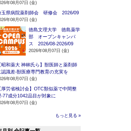
026年08月07日 (金)
埼玉県病院薬剤師会 研修会 2026/09
026年08月07日 (金)
徳島文理大学 徳島薬学
部 オープンキャンパ
ス 2026/08-2026/09
2026年08月07日 (金)
【昭和薬大 神林氏ら】獣医師と薬剤師
に認識差‐獣医療専門教育の充実を
026年08月07日 (金)
【厚労省検討会】OTC類似薬で中間整
理‐77成分1042品目が対象に
026年08月07日 (金)
もっと見る »