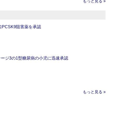
もっと見る »
口PCSK9阻害薬を承認
をステージ3の1型糖尿病の小児に迅速承認
もっと見る »