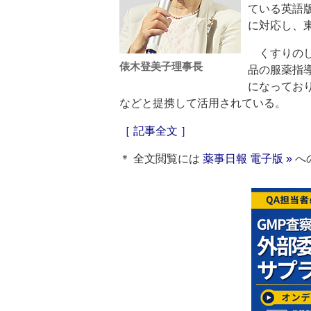
ている英語
に対応し、
くすりのし
俵木登美子理事長
品の服薬指
になってお
などと提携して活用されている。
［ 記事全文 ］
＊ 全文閲覧には
薬事日報 電子版 »
へ