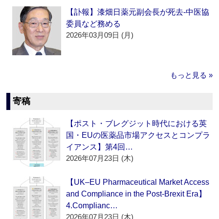
【訃報】漆畑日薬元副会長が死去‐中医協
委員など務める
2026年03月09日 (月)
もっと見る »
寄稿
【ポスト・ブレグジット時代における英
国・EUの医薬品市場アクセスとコンプラ
イアンス】第4回…
2026年07月23日 (木)
【UK–EU Pharmaceutical Market Access
and Compliance in the Post-Brexit Era】
4.Complianc…
2026年07月23日 (木)