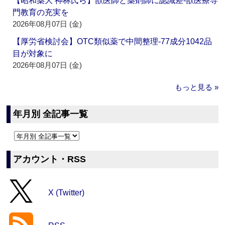
【昭和薬大 神林氏ら】獣医師と薬剤師に認識差‐獣医療専
門教育の充実を
2026年08月07日 (金)
【厚労省検討会】OTC類似薬で中間整理‐77成分1042品
目が対象に
2026年08月07日 (金)
もっと見る »
年月別 全記事一覧
アカウント・RSS
X (Twitter)