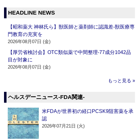
HEADLINE NEWS
【昭和薬大 神林氏ら】獣医師と薬剤師に認識差‐獣医療専
門教育の充実を
2026年08月07日 (金)
【厚労省検討会】OTC類似薬で中間整理‐77成分1042品
目が対象に
2026年08月07日 (金)
もっと見る »
ヘルスデーニュース‐FDA関連‐
米FDAが世界初の経口PCSK9阻害薬を承
認
2026年07月21日 (火)