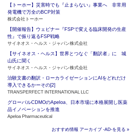
【トーホー】災害時でも『止まらない』事業へ 非常用
発電機で万全のBCP対策
株式会社トーホー
【開催報告】ウェビナー『FSPで変える臨床開発の生産
性』で振り返るFSP戦略
サイネオス・ヘルス・ジャパン株式会社
【サイネオス・ヘルス】世界とつなぐ「翻訳者」に 城
山氏に聞く
サイネオス・ヘルス・ジャパン株式会社
治験文書の翻訳・ローカライゼーションにAIをどれだけ
導入できるかーその[2]
TRANSPERFECT INTERNATIONAL LLC
グローバルCDMOのApeloa、日本市場に本格展開し医薬
品イノベーションを推進
Apeloa Pharmaceutical
おすすめ情報 アーカイブ ‐AD‐を見る »