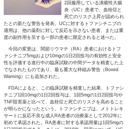
2回服用している潰瘍性大腸
炎（UC）患者で、血栓症と
死亡のリスク上昇が認められ
たとの新たな警告を発表。UCに対するトファシチニブの
適用は、他の薬剤に対して反応を示さない患者、または重
度の副作用を呈する一部の患者に限定されると述べた。
今回の変更は、関節リウマチ（RA）患者におけるトフ
ァシチニブ5mgおよび10mgの1日2回投与の有効性と安全
性を評価する進行中の臨床試験の中間データを精査した上
でなされたものであり、最も重大な枠組み警告（Boxed
Warning）にも追加された。
FDAによると、この臨床試験を精査した結果、トファシ
チニブ1回10mgの1日2回投与は、1回5mgの1日2回投与や
TNF阻害薬と比べて、血栓症と死亡のリスクを高めること
が明らかになったという。トファシチニブは、メトトレキ
サートに反応不良な成人RA患者の治療薬として2012年に
初めて承認された。RA患者に対する承認用量は1回5mgの