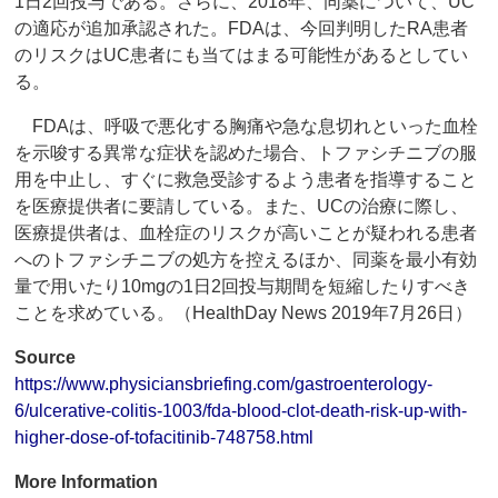
1日2回投与である。さらに、2018年、同薬について、UC
の適応が追加承認された。FDAは、今回判明したRA患者
のリスクはUC患者にも当てはまる可能性があるとしてい
る。
FDAは、呼吸で悪化する胸痛や急な息切れといった血栓
を示唆する異常な症状を認めた場合、トファシチニブの服
用を中止し、すぐに救急受診するよう患者を指導すること
を医療提供者に要請している。また、UCの治療に際し、
医療提供者は、血栓症のリスクが高いことが疑われる患者
へのトファシチニブの処方を控えるほか、同薬を最小有効
量で用いたり10mgの1日2回投与期間を短縮したりすべき
ことを求めている。（HealthDay News 2019年7月26日）
Source
https://www.physiciansbriefing.com/gastroenterology-
6/ulcerative-colitis-1003/fda-blood-clot-death-risk-up-with-
higher-dose-of-tofacitinib-748758.html
More Information