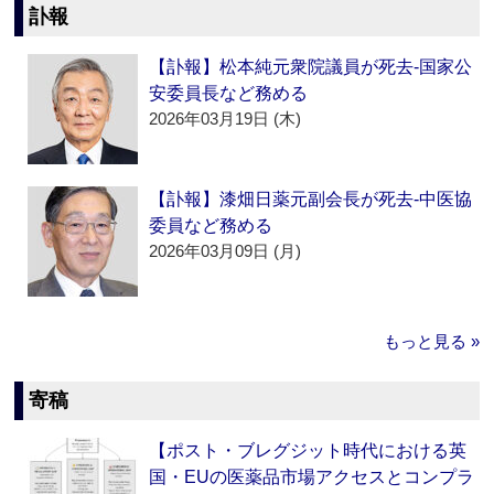
訃報
【訃報】松本純元衆院議員が死去‐国家公
安委員長など務める
2026年03月19日 (木)
【訃報】漆畑日薬元副会長が死去‐中医協
委員など務める
2026年03月09日 (月)
もっと見る »
寄稿
【ポスト・ブレグジット時代における英
国・EUの医薬品市場アクセスとコンプラ