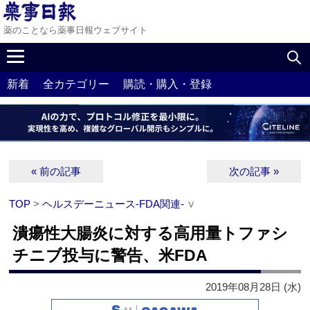
薬のことなら薬事日報ウェブサイト
新着
全カテゴリー
購読・購入・登録
« 前の記事
次の記事 »
TOP
>
ヘルスデーニュース‐FDA関連‐
∨
潰瘍性大腸炎に対する高用量トファシ
チニブ投与に警告、米FDA
2019年08月28日 (水)