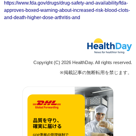
https://www.fda.gov/drugs/drug-safety-and-availability/fda-
approves-boxed-warning-about-increased-risk-blood-clots-
and-death-higher-dose-arthritis-and
Copyright (C) 2026 HealthDay. All rights reserved.
※掲載記事の無断転用を禁じます。