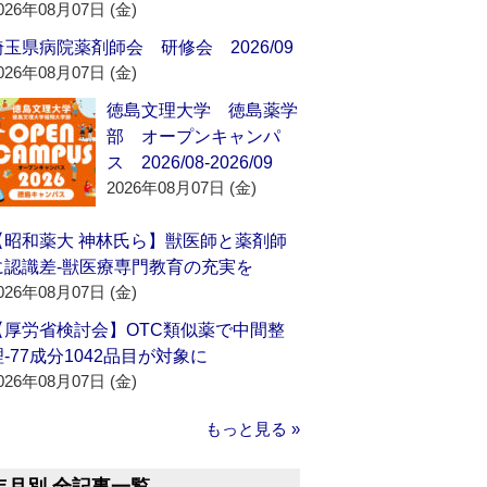
026年08月07日 (金)
埼玉県病院薬剤師会 研修会 2026/09
026年08月07日 (金)
徳島文理大学 徳島薬学
部 オープンキャンパ
ス 2026/08-2026/09
2026年08月07日 (金)
【昭和薬大 神林氏ら】獣医師と薬剤師
に認識差‐獣医療専門教育の充実を
026年08月07日 (金)
【厚労省検討会】OTC類似薬で中間整
理‐77成分1042品目が対象に
026年08月07日 (金)
もっと見る »