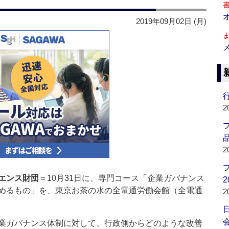
2019年09月02日 (月)
行
2
品
2
エンス財団
＝10月31日に、専門コース「企業ガバナンス
2
めるもの」を、東京お茶の水の全電通労働会館（全電通
2
会
業ガバナンス体制に対して、行政側からどのような改善