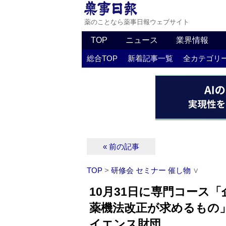
薬のことなら薬事日報ウェブサイト
TOP
ニュース
業界情報
総合TOP
新着記事一覧
全カテゴリ
« 前の記事
TOP
>
研修会 セミナー 催し物
∨
10月31日に専門コース
薬機法改正が求めるもの
イエンス財団