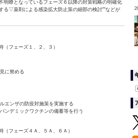
不明瞭となっているフェーズ６以降の対策戦略の明確化
2
る▽薬剤による感染拡大防止策の細部の検討””などが
時（フェーズ１、２、３）
発見に努める
フルエンザの防疫対施策を実施する
レパンデミックワクチンの備蓄等を行う
時（フェーズ４Ａ、５Ａ、６Ａ）