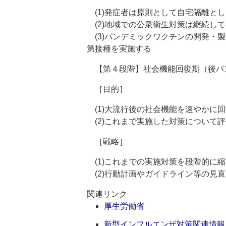
(1)発症者は原則として自宅隔離と
(2)地域での公衆衛生対策は継続し
(3)パンデミックワクチンの開発・
第接種を実施する
【第４段階】社会機能回復期（後パ
［目的］
(1)大流行後の社会機能を速やかに
(2)これまで実施した対策について
［戦略］
(1)これまでの実施対策を段階的に
(2)行動計画やガイドライン等の見
関連リンク
厚生労働省
新型インフルエンザ対策関連情報