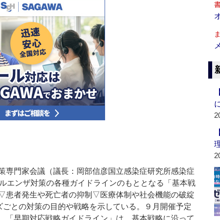
2
2
策専門家会議（議長：岡部信彦国立感染症研究所感染症
フルエンザ対策の各種ガイドラインのもととなる「基本戦
▽患者発生や死亡者の抑制▽医療体制や社会機能の破綻
ェーズごとの対策の目的や戦略を示している。９月開催予定
、「早期対応戦略ガイドライン」は、基本戦略に沿って