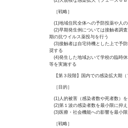
(2)大規模な感染拡大（フェーズ６
［戦略］
(1)地域住民全体への予防投薬や人
(2)早期発生例については接触者調
期の抗ウイルス薬投与を行う
(3)接触者は自宅待機とした上で予
奨する
(4)発生した地域おいて学校の臨時
等を実施する
【第３段階】国内での感染拡大期（
［目的］
(1)人的被害（感染者数や死者数）
(2)第１波の感染者数を最小限に抑
(3)医療・社会機能への影響を最小
［戦略］