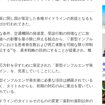
策に関し国が策定した各種ガイドラインの前提となるも
討が行われてきた。
な条件、交通機関の発達度、受診行動の特徴などに加
能への影響を最小限に抑える観点から、▽新型インフル
クにおける患者発生数および死亡者数を可能な限り抑制
する””を、基本戦略の目的にすることが提案され、概
応方針を示すために策定された「新型インフルエンザ発
イン」を、見直していくことにした。
2
型インフルエンザ発生後に必要な項目は網羅されている
く、タイトルからも、初期の対応のみに重点を置いてい
れている。
ドラインのタイトルそのものの変更▽薬剤や薬剤以外の