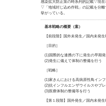
感染拡大防止策の時系列的記載▽現在
▽「地域封じ込め作戦」の記載を分離す
挙がっている。
基本戦略の概要（案）
【前段階】国外未発生／国内未発生
［目的］
(1)国際的な連携の下に発生の早期
(2)発生に備えて体制の整備を行う
［戦略］
(1)家きんにおける高病原性鳥イン
(2)抗インフルエンザウイルスやプ
(3)医療体制の整備等を行う
【第１段階】国外発生／国内未発生