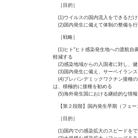
［目的］
(1)ウイルスの国内流入をできるだ
(2)国内発生に備えて体制の整備を行
［戦略］
(1)ヒト”ヒト感染発生地への渡航
軽減する
(2)感染地域からの入国者に対し、
(3)国内発生に備え、サーベイラン
(4)プレパンデミックワクチン接種
は、積極的に接種を勧める
(5)海外発生国における継続的な情
【第２段階】国内発生早期（フェー
［目的］
(1)国内での感染拡大のスピードを