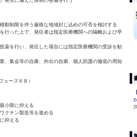
Ｂ）発生に備えた体制の整備を行う
の移動制限を伴う厳格な地域封じ込めの可否を検討する
査を行った上で、発症者は指定医療機関への隔離および早
防投薬を行い、発症した場合には指定医療機関の受診を勧
休業、集会等の自粛、外出の自粛、個人防護の徹底の周知
フェーズ６Ｂ）
を最小限に抑える
2
えワクチン製造等を進める
限に抑える