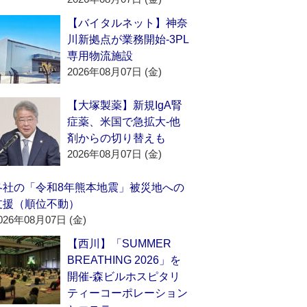
【バイタルネット】神奈
川新拠点が業務開始‐3PL
専用物流施設
2026年08月07日 (金)
【大塚製薬】新規IgA腎
症薬、米国で急拡大‐他
剤からの切り替えも
2026年08月07日 (金)
各社の「令和8年熊本地震」被災地への
支援（順位不動）
026年08月07日 (金)
【西川】「SUMMER
BREATHING 2026」を
開催‐森ビルホスピタリ
ティーコーポレーション