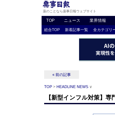
薬のことなら薬事日報ウェブサイト
TOP
ニュース
業界情報
総合TOP
新着記事一覧
全カテゴリ
« 前の記事
TOP
>
HEADLINE NEWS
∨
【新型インフル対策】専