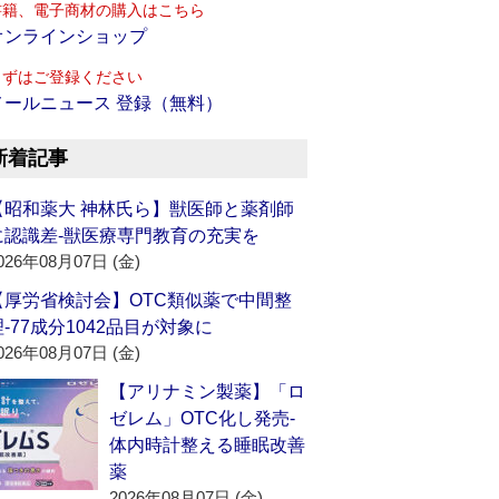
書籍、電子商材の購入はこちら
オンラインショップ
まずはご登録ください
メールニュース 登録（無料）
新着記事
【昭和薬大 神林氏ら】獣医師と薬剤師
に認識差‐獣医療専門教育の充実を
026年08月07日 (金)
【厚労省検討会】OTC類似薬で中間整
理‐77成分1042品目が対象に
026年08月07日 (金)
【アリナミン製薬】「ロ
ゼレム」OTC化し発売‐
体内時計整える睡眠改善
薬
2026年08月07日 (金)