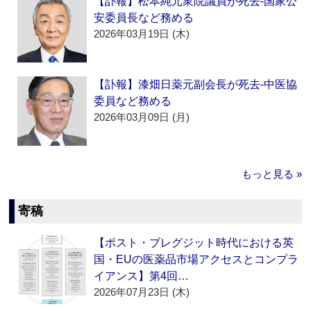
【訃報】松本純元衆院議員が死去‐国家公
安委員長など務める
2026年03月19日 (木)
【訃報】漆畑日薬元副会長が死去‐中医協
委員など務める
2026年03月09日 (月)
もっと見る »
寄稿
【ポスト・ブレグジット時代における英
国・EUの医薬品市場アクセスとコンプラ
イアンス】第4回…
2026年07月23日 (木)