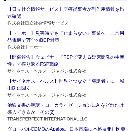
【日立社会情報サービス】医療従事者が副作用情報を迅
速確認
株式会社日立社会情報サービス
【トーホー】災害時でも『止まらない』事業へ 非常用
発電機で万全のBCP対策
株式会社トーホー
【開催報告】ウェビナー『FSPで変える臨床開発の生産
性』で振り返るFSP戦略
サイネオス・ヘルス・ジャパン株式会社
【サイネオス・ヘルス】世界とつなぐ「翻訳者」に 城
山氏に聞く
サイネオス・ヘルス・ジャパン株式会社
治験文書の翻訳・ローカライゼーションにAIをどれだけ
導入できるかーその[2]
TRANSPERFECT INTERNATIONAL LLC
グローバルCDMOのApeloa、日本市場に本格展開し医薬