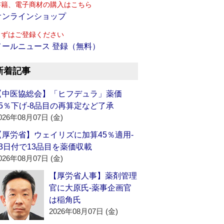
書籍、電子商材の購入はこちら
オンラインショップ
まずはご登録ください
メールニュース 登録（無料）
新着記事
【中医協総会】「ヒフデュラ」薬価
15％下げ‐8品目の再算定など了承
026年08月07日 (金)
【厚労省】ウェイリズに加算45％適用‐
13日付で13品目を薬価収載
026年08月07日 (金)
【厚労省人事】薬剤管理
官に大原氏‐薬事企画官
は稲角氏
2026年08月07日 (金)