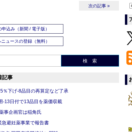
次の記事 »
申込み（新聞 / 電子版）
ルニュースの登録（無料）
検 索
着記事
5％下げ‐8品目の再算定など了承
‐13日付で13品目を薬価収載
‐薬事企画官は稲角氏
緊急避妊薬事業で報告書