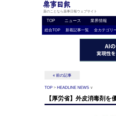
薬のことなら薬事日報ウェブサイト
TOP
ニュース
業界情報
総合TOP
新着記事一覧
全カテゴリ
« 前の記事
TOP
>
HEADLINE NEWS
∨
【厚労省】外皮消毒剤を