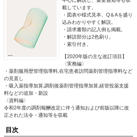
中心に解説し、重要通知等も収
載しています。
・図表や様式見本、Q＆Aを盛り
込みわかりやすく解説。
・請求書類の記入例も掲載。
・解説部分は2色刷り。
・索引付き。
【2020年版の主な改訂項目】
〈実務編〉
・薬剤服用歴管理指導料,在宅患者訪問薬剤管理指導料など
の見直し
・吸入薬指導加算,調剤後薬剤管理指導加算,経管投薬支援
料などの追加・新設
〈資料編〉
令和2年度の調剤報酬改定に伴う通知および前版以降に改
正された法令・通知等を収載
目次