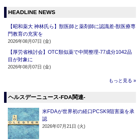
HEADLINE NEWS
【昭和薬大 神林氏ら】獣医師と薬剤師に認識差‐獣医療専
門教育の充実を
2026年08月07日 (金)
【厚労省検討会】OTC類似薬で中間整理‐77成分1042品
目が対象に
2026年08月07日 (金)
もっと見る »
ヘルスデーニュース‐FDA関連‐
米FDAが世界初の経口PCSK9阻害薬を承
認
2026年07月21日 (火)