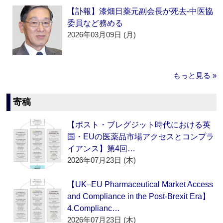
【訃報】漆畑日薬元副会長が死去‐中医協
委員など務める
2026年03月09日 (月)
もっと見る »
寄稿
【ポスト・ブレグジット時代における英
国・EUの医薬品市場アクセスとコンプラ
イアンス】第4回…
2026年07月23日 (木)
【UK–EU Pharmaceutical Market Access
and Compliance in the Post-Brexit Era】
4.Complianc…
2026年07月23日 (木)