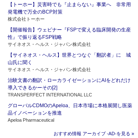
【トーホー】災害時でも『止まらない』事業へ 非常用
発電機で万全のBCP対策
株式会社トーホー
【開催報告】ウェビナー『FSPで変える臨床開発の生産
性』で振り返るFSP戦略
サイネオス・ヘルス・ジャパン株式会社
【サイネオス・ヘルス】世界とつなぐ「翻訳者」に 城
山氏に聞く
サイネオス・ヘルス・ジャパン株式会社
治験文書の翻訳・ローカライゼーションにAIをどれだけ
導入できるかーその[2]
TRANSPERFECT INTERNATIONAL LLC
グローバルCDMOのApeloa、日本市場に本格展開し医薬
品イノベーションを推進
Apeloa Pharmaceutical
おすすめ情報 アーカイブ ‐AD‐を見る »