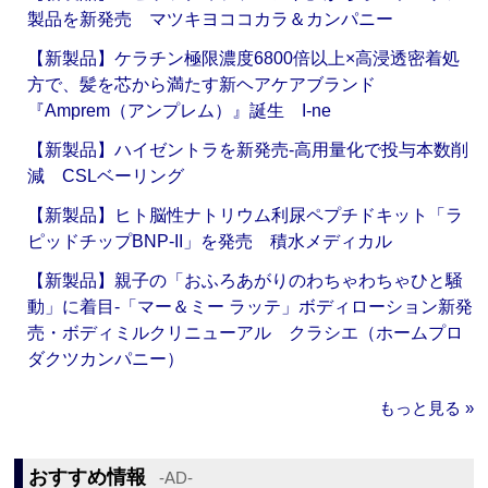
製品を新発売 マツキヨココカラ＆カンパニー
【新製品】ケラチン極限濃度6800倍以上×高浸透密着処
方で、髪を芯から満たす新ヘアケアブランド
『Amprem（アンプレム）』誕生 I-ne
【新製品】ハイゼントラを新発売‐高用量化で投与本数削
減 CSLベーリング
【新製品】ヒト脳性ナトリウム利尿ペプチドキット「ラ
ピッドチップBNP-II」を発売 積水メディカル
【新製品】親子の「おふろあがりのわちゃわちゃひと騒
動」に着目‐「マー＆ミー ラッテ」ボディローション新発
売・ボディミルクリニューアル クラシエ（ホームプロ
ダクツカンパニー）
もっと見る »
おすすめ情報
‐AD‐