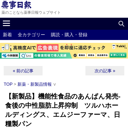
薬のことなら薬事日報ウェブサイト
新着
全カテゴリー
購読・購入・登録
« 前の記事
次の記事 »
TOP
>
新薬・新製品情報
∨
【新製品】機能性食品のあんぱん発売‐
食後の中性脂肪上昇抑制 ツルハホー
ルディングス、エムジーファーマ、日
糧製パン