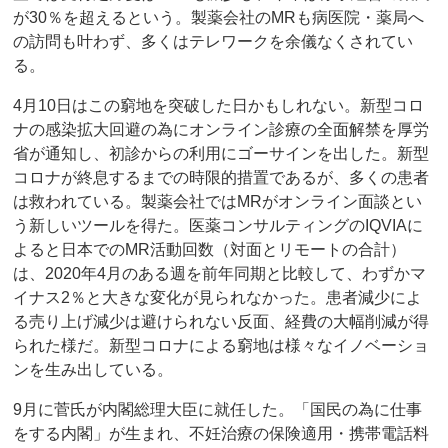
が30％を超えるという。製薬会社のMRも病医院・薬局へ
の訪問も叶わず、多くはテレワークを余儀なくされてい
る。
4月10日はこの窮地を突破した日かもしれない。新型コロ
ナの感染拡大回避の為にオンライン診療の全面解禁を厚労
省が通知し、初診からの利用にゴーサインを出した。新型
コロナが終息するまでの時限的措置であるが、多くの患者
は救われている。製薬会社ではMRがオンライン面談とい
う新しいツールを得た。医薬コンサルティングのIQVIAに
よると日本でのMR活動回数（対面とリモートの合計）
は、2020年4月のある週を前年同期と比較して、わずかマ
イナス2％と大きな変化が見られなかった。患者減少によ
る売り上げ減少は避けられない反面、経費の大幅削減が得
られた様だ。新型コロナによる窮地は様々なイノベーショ
ンを生み出している。
9月に菅氏が内閣総理大臣に就任した。「国民の為に仕事
をする内閣」が生まれ、不妊治療の保険適用・携帯電話料