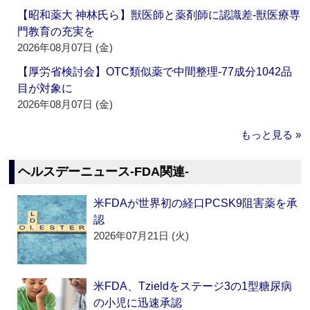
【昭和薬大 神林氏ら】獣医師と薬剤師に認識差‐獣医療専
門教育の充実を
2026年08月07日 (金)
【厚労省検討会】OTC類似薬で中間整理‐77成分1042品
目が対象に
2026年08月07日 (金)
もっと見る »
ヘルスデーニュース‐FDA関連‐
米FDAが世界初の経口PCSK9阻害薬を承
認
2026年07月21日 (火)
米FDA、Tzieldをステージ3の1型糖尿病
の小児に迅速承認