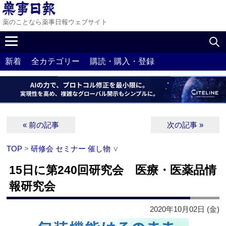
薬のことなら薬事日報ウェブサイト
新着
全カテゴリー
購読・購入・登録
« 前の記事
次の記事 »
TOP
>
研修会 セミナー 催し物
∨
15日に第240回研究会 医療・医薬品情
報研究会
2020年10月02日 (金)