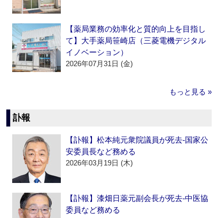
【薬局業務の効率化と質的向上を目指し
て】大手薬局笹崎店（三菱電機デジタル
イノベーション）
2026年07月31日 (金)
もっと見る »
訃報
【訃報】松本純元衆院議員が死去‐国家公
安委員長など務める
2026年03月19日 (木)
【訃報】漆畑日薬元副会長が死去‐中医協
委員など務める