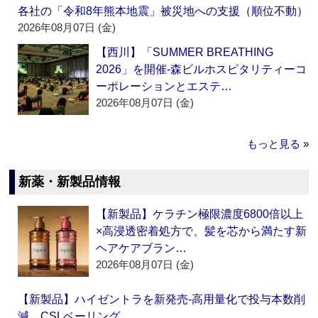
各社の「令和8年熊本地震」被災地への支援（順位不動）
2026年08月07日 (金)
【西川】「SUMMER BREATHING
2026」を開催‐森ビルホスピタリティーコ
ーポレーションとエステ…
2026年08月07日 (金)
もっと見る »
新薬・新製品情報
【新製品】ケラチン極限濃度6800倍以上
×高浸透密着処方で、髪を芯から満たす新
ヘアケアブラン…
2026年08月07日 (金)
【新製品】ハイゼントラを新発売‐高用量化で投与本数削
減 CSLベーリング