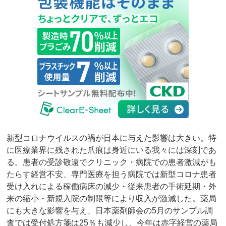
新型コロナウイルスの禍が日本に与えた影響は大きい。特
に医療業界に残された爪痕は身近にいる我々には深刻であ
る。患者の受診敬遠でクリニック・病院での患者激減がも
たらす経営不安、専門医療を担う病院では新型コロナ患者
受け入れによる稼働病床の減少・従来患者の手術延期・外
来の縮小・新規入院の制限等により収入が激減した。薬局
にも大きな影響を与え、日本薬剤師会の5月のサンプル調
査では受付処方箋は25％も減少し、今年は赤字経営の薬局