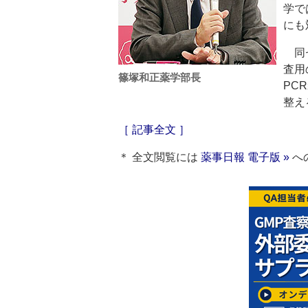
学で
にも
同セ
査用
篠塚和正薬学部長
PC
整え
［ 記事全文 ］
＊ 全文閲覧には
薬事日報 電子版 »
へ