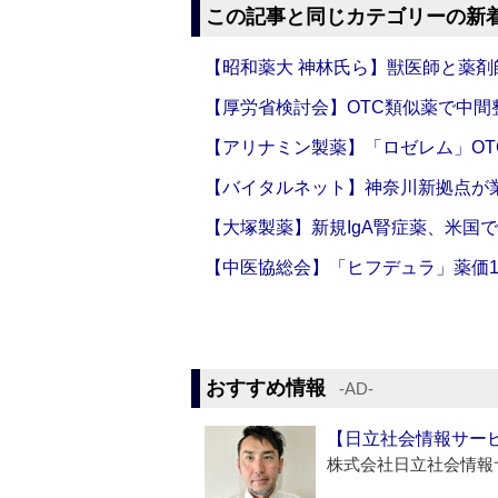
この記事と同じカテゴリーの新
【昭和薬大 神林氏ら】獣医師と薬剤
【厚労省検討会】OTC類似薬で中間整
【アリナミン製薬】「ロゼレム」OT
【バイタルネット】神奈川新拠点が業
【大塚製薬】新規IgA腎症薬、米国
【中医協総会】「ヒフデュラ」薬価1
おすすめ情報
‐AD‐
【日立社会情報サー
株式会社日立社会情報