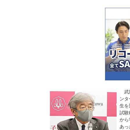
武庫
ンタ
生を
試験
から
あっ