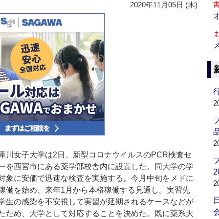
2020年11月05日 (木)
行
2
品
2
川女子大学は2日、新型コロナウイルスのPCR検査セ
ーを西宮市にある薬学部校舎内に設置した。同大学の学
2
対象に安価で迅速な検査を実施する。今月中旬をメドに
2
稼働を始め、来年1月から本格稼働する見通し。実習先
学生の感染を不安視して実習が延期されるケースなどが
会
たため、大学として対応することを決めた。既に薬系大