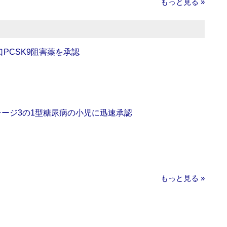
もっと見る »
口PCSK9阻害薬を承認
をステージ3の1型糖尿病の小児に迅速承認
もっと見る »