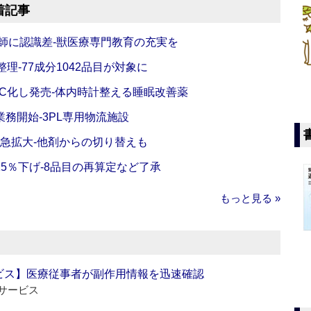
着記事
師に認識差‐獣医療専門教育の充実を
理‐77成分1042品目が対象に
C化し発売‐体内時計整える睡眠改善薬
務開始‐3PL専用物流施設
で急拡大‐他剤からの切り替えも
5％下げ‐8品目の再算定など了承
もっと見る »
ビス】医療従事者が副作用情報を迅速確認
サービス