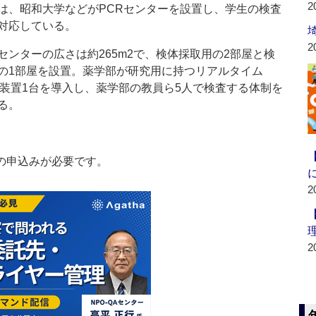
2
は、昭和大学などがPCRセンターを設置し、学生の検査
対応している。
2
ンターの広さは約265m2で、検体採取用の2部屋と検
の1部屋を設置。薬学部が研究用に持つリアルタイム
R装置1台を導入し、薬学部の教員ら5人で検査する体制を
る。
の申込みが必要です。
2
2