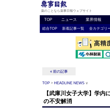
薬のことなら薬事日報ウェブサイト
TOP
ニュース
業界情報
総合TOP
新着記事一覧
全カテゴリ
« 前の記事
TOP
>
HEADLINE NEWS
∨
【武庫川女子大学】学内に
の不安解消