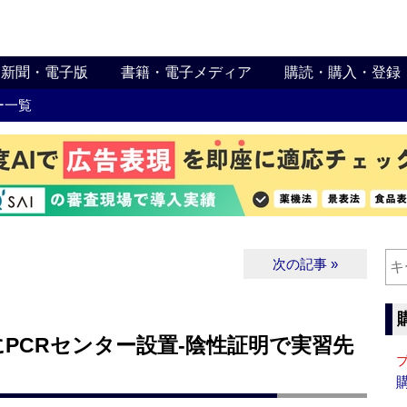
新聞・電子版
書籍・電子メディア
購読・購入・登録
ー一覧
次の記事 »
PCRセンター設置‐陰性証明で実習先