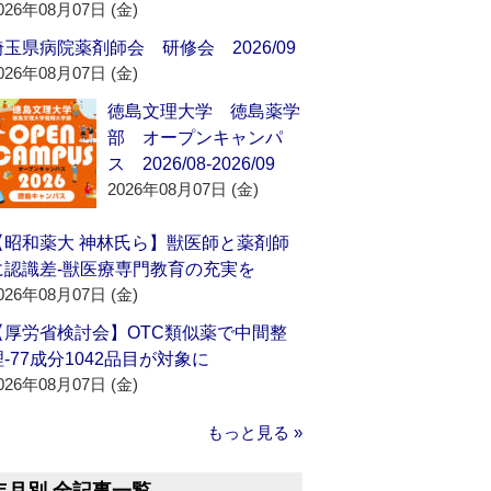
026年08月07日 (金)
埼玉県病院薬剤師会 研修会 2026/09
026年08月07日 (金)
徳島文理大学 徳島薬学
部 オープンキャンパ
ス 2026/08-2026/09
2026年08月07日 (金)
【昭和薬大 神林氏ら】獣医師と薬剤師
に認識差‐獣医療専門教育の充実を
026年08月07日 (金)
【厚労省検討会】OTC類似薬で中間整
理‐77成分1042品目が対象に
026年08月07日 (金)
もっと見る »