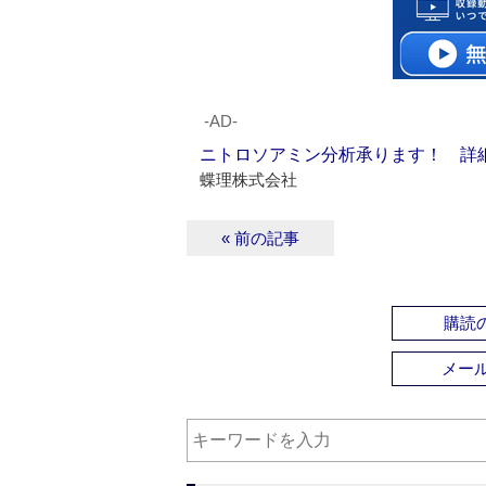
‐AD‐
ニトロソアミン分析承ります！ 詳
蝶理株式会社
« 前の記事
購読の
メー