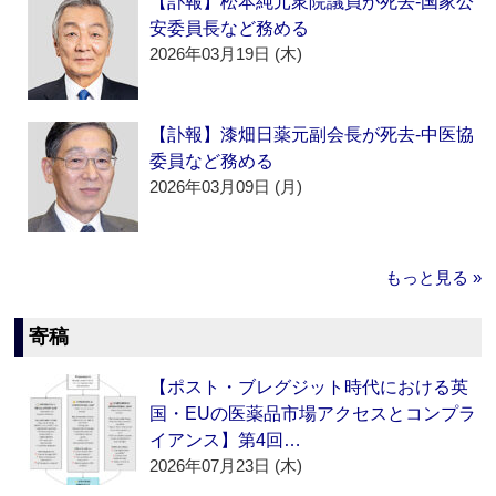
【訃報】松本純元衆院議員が死去‐国家公
安委員長など務める
2026年03月19日 (木)
【訃報】漆畑日薬元副会長が死去‐中医協
委員など務める
2026年03月09日 (月)
もっと見る »
寄稿
【ポスト・ブレグジット時代における英
国・EUの医薬品市場アクセスとコンプラ
イアンス】第4回…
2026年07月23日 (木)