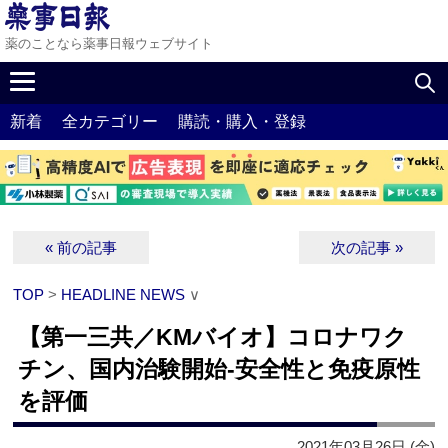
薬のことなら薬事日報ウェブサイト
新着
全カテゴリー
購読・購入・登録
« 前の記事
次の記事 »
TOP
>
HEADLINE NEWS
∨
【第一三共／KMバイオ】コロナワク
チン、国内治験開始‐安全性と免疫原性
を評価
2021年03月26日 (金)