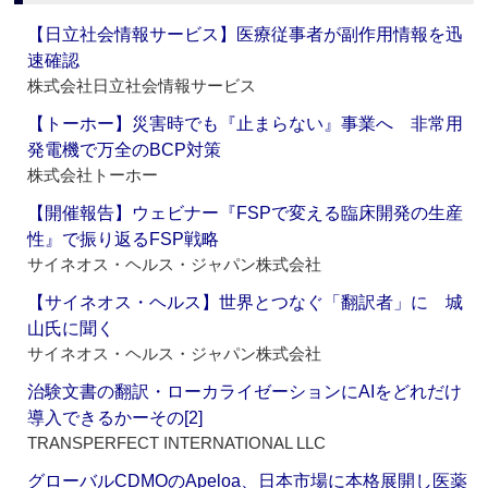
【日立社会情報サービス】医療従事者が副作用情報を迅
速確認
株式会社日立社会情報サービス
【トーホー】災害時でも『止まらない』事業へ 非常用
発電機で万全のBCP対策
株式会社トーホー
【開催報告】ウェビナー『FSPで変える臨床開発の生産
性』で振り返るFSP戦略
サイネオス・ヘルス・ジャパン株式会社
【サイネオス・ヘルス】世界とつなぐ「翻訳者」に 城
山氏に聞く
サイネオス・ヘルス・ジャパン株式会社
治験文書の翻訳・ローカライゼーションにAIをどれだけ
導入できるかーその[2]
TRANSPERFECT INTERNATIONAL LLC
グローバルCDMOのApeloa、日本市場に本格展開し医薬