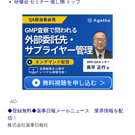
研修会 セミナー 催し物 トップ
‐AD‐
◆登録無料◆薬事日報メールニュース 業界情報を配
信！
株式会社薬事日報社