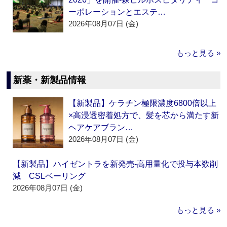
ーポレーションとエステ…
2026年08月07日 (金)
もっと見る »
新薬・新製品情報
【新製品】ケラチン極限濃度6800倍以上
×高浸透密着処方で、髪を芯から満たす新
ヘアケアブラン…
2026年08月07日 (金)
【新製品】ハイゼントラを新発売‐高用量化で投与本数削
減 CSLベーリング
2026年08月07日 (金)
もっと見る »