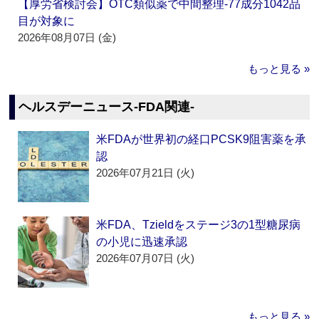
【厚労省検討会】OTC類似薬で中間整理‐77成分1042品
目が対象に
2026年08月07日 (金)
もっと見る »
ヘルスデーニュース‐FDA関連‐
米FDAが世界初の経口PCSK9阻害薬を承
認
2026年07月21日 (火)
米FDA、Tzieldをステージ3の1型糖尿病
の小児に迅速承認
2026年07月07日 (火)
もっと見る »