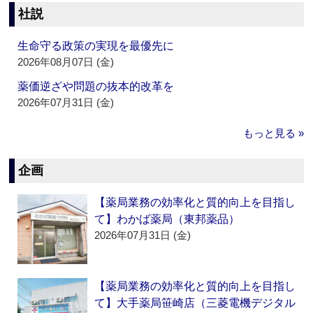
社説
生命守る政策の実現を最優先に
2026年08月07日 (金)
薬価逆ざや問題の抜本的改革を
2026年07月31日 (金)
もっと見る »
企画
【薬局業務の効率化と質的向上を目指し
て】わかば薬局（東邦薬品）
2026年07月31日 (金)
【薬局業務の効率化と質的向上を目指し
て】大手薬局笹崎店（三菱電機デジタル