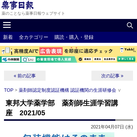
薬のことなら薬事日報ウェブサイト
新着
全カテゴリー
購読・購入・登録
« 前の記事
次の記事 »
TOP
>
薬剤師認定制度認証機構 認証機関の生涯研修会
∨
東邦大学薬学部 薬剤師生涯学習講
座 2021/05
2021年04月07日 (水)