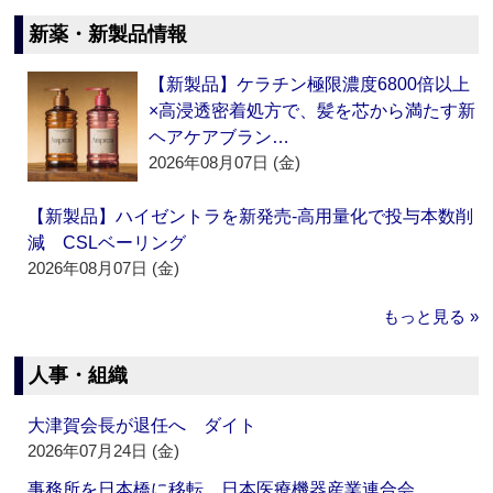
新薬・新製品情報
【新製品】ケラチン極限濃度6800倍以上
×高浸透密着処方で、髪を芯から満たす新
ヘアケアブラン…
2026年08月07日 (金)
【新製品】ハイゼントラを新発売‐高用量化で投与本数削
減 CSLベーリング
2026年08月07日 (金)
もっと見る »
人事・組織
大津賀会長が退任へ ダイト
2026年07月24日 (金)
事務所を日本橋に移転 日本医療機器産業連合会