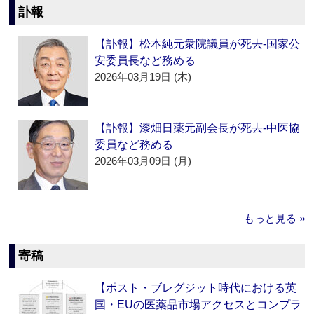
訃報
【訃報】松本純元衆院議員が死去‐国家公
安委員長など務める
2026年03月19日 (木)
【訃報】漆畑日薬元副会長が死去‐中医協
委員など務める
2026年03月09日 (月)
もっと見る »
寄稿
【ポスト・ブレグジット時代における英
国・EUの医薬品市場アクセスとコンプラ