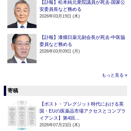
【訃報】松本純元衆院議員が死去‐国家公
安委員長など務める
2026年03月19日 (木)
【訃報】漆畑日薬元副会長が死去‐中医協
委員など務める
2026年03月09日 (月)
もっと見る »
寄稿
【ポスト・ブレグジット時代における英
国・EUの医薬品市場アクセスとコンプラ
イアンス】第4回…
2026年07月23日 (木)