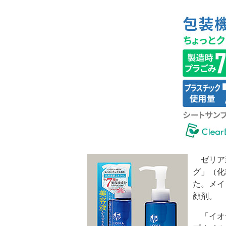
ゼリア
グ」（化
た。メイ
顔剤。
「イオ