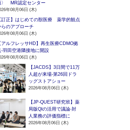
価〉 MR認定センター
026年08月06日 (木)
【訂正】はじめての獣医療 薬学的観点
からのアプローチ
026年08月06日 (木)
【アルフレッサHD】再生医療CDMO拠
点‐羽田空港隣接地に開設
026年08月06日 (木)
【JACDS】3日間で11万
人超が来場‐第26回ドラ
ッグストアショー
2026年08月06日 (木)
【JP-QUEST研究班】薬
局版QIの活用で議論‐対
人業務の評価指標に
2026年08月06日 (木)