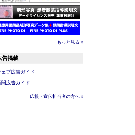
もっと見る »
広告掲載
ウェブ広告ガイド
新聞広告ガイド
広報・宣伝担当者の方へ »