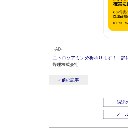
‐AD‐
ニトロソアミン分析承ります！ 詳
蝶理株式会社
« 前の記事
購読の
メー