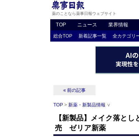
薬のことなら薬事日報ウェブサイト
TOP
ニュース
業界情報
総合TOP
新着記事一覧
全カテゴリ
« 前の記事
TOP
>
新薬・新製品情報
∨
【新製品】メイク落とし
売 ゼリア新薬