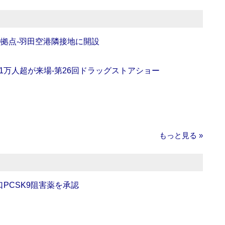
O拠点‐羽田空港隣接地に開設
11万人超が来場‐第26回ドラッグストアショー
もっと見る »
口PCSK9阻害薬を承認