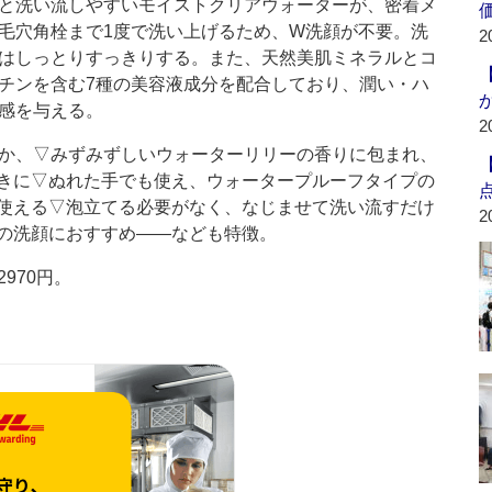
と洗い流しやすいモイストクリアウォーターが、密着メ
毛穴角栓まで1度で洗い上げるため、W洗顔が不要。洗
2
はしっとりすっきりする。また、天然美肌ミネラルとコ
チンを含む7種の美容液成分を配合しており、潤い・ハ
感を与える。
2
か、▽みずみずしいウォーターリリーの香りに包まれ、
きに▽ぬれた手でも使え、ウォータープルーフタイプの
使える▽泡立てる必要がなく、なじませて洗い流すだけ
2
の洗顔におすすめ――なども特徴。
970円。