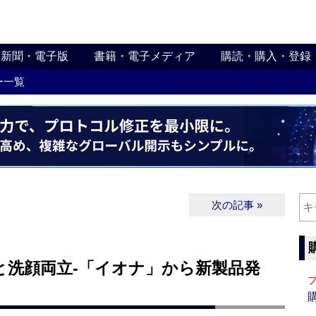
新聞・電子版
書籍・電子メディア
購読・購入・登録
ー一覧
次の記事 »
と洗顔両立‐「イオナ」から新製品発