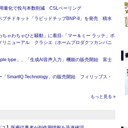
用量化で投与本数削減 CSLベーリング
プチドキット「ラピッドチップBNP-II」を発売 積水
ちゃわちゃひと騒動」に着目‐「マー＆ミー ラッテ」ボ
クリニューアル クラシエ（ホームプロダクツカンパニ
 Simple type」、「生成AI音声入力」機能の販売開始 富士
artIQ Technology」の販売開始 フィリップス・
もっと見る »
ビス】医療従事者が副作用情報を迅速確認