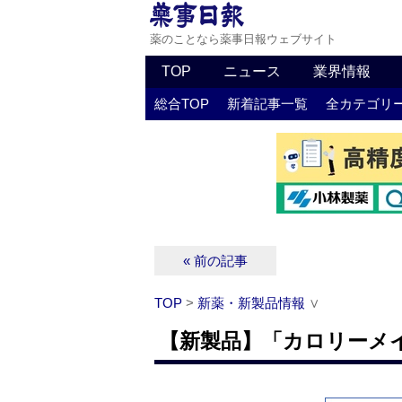
薬のことなら薬事日報ウェブサイト
TOP
ニュース
業界情報
総合TOP
新着記事一覧
全カテゴリ
« 前の記事
TOP
>
新薬・新製品情報
∨
【新製品】「カロリーメ