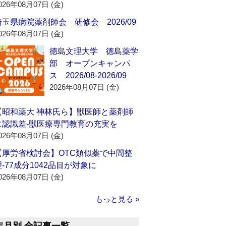
026年08月07日 (金)
埼玉県病院薬剤師会 研修会 2026/09
026年08月07日 (金)
徳島文理大学 徳島薬学
部 オープンキャンパ
ス 2026/08-2026/09
2026年08月07日 (金)
【昭和薬大 神林氏ら】獣医師と薬剤師
に認識差‐獣医療専門教育の充実を
026年08月07日 (金)
【厚労省検討会】OTC類似薬で中間整
理‐77成分1042品目が対象に
026年08月07日 (金)
もっと見る »