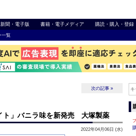
新聞・電子版
書籍・電子メディア
購読・購入・登録
ー一覧
次の記事 »
イト」バニラ味を新発売 大塚製薬
2022年04月06日 (水)