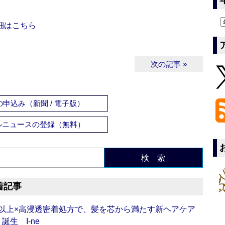
細はこちら
次の記事 »
申込み（新聞 / 電子版）
ルニュースの登録（無料）
検 索
着記事
倍以上×高浸透密着処方で、髪を芯から満たす新ヘアケア
生 I-ne