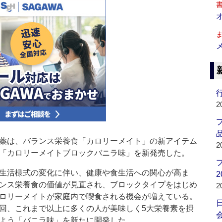
行
2
品
薬は、バランス栄養食「カロリーメイト」の新アイテム
2
「カロリーメイトブロックバニラ味」を新発売した。
生活様式の変化に伴い、健康や食生活への関心が高ま
2
ンス栄養食の価値が見直され、ブロックタイプをはじめ
2
ロリーメイトが家庭内で喫食される機会が増えている。
回、これまで以上に多くの人が美味しく5大栄養素を摂
会
よう「バニラ味」を新たに開発した。