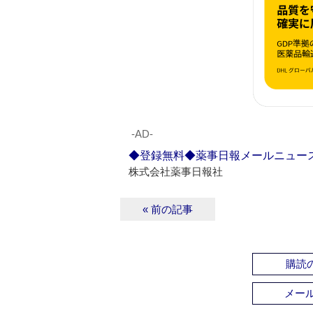
‐AD‐
◆登録無料◆薬事日報メールニュー
株式会社薬事日報社
« 前の記事
購読の
メー