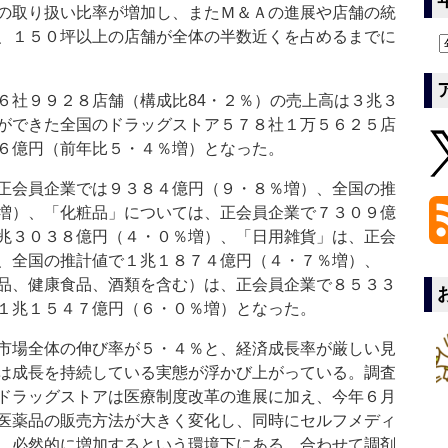
の取り扱い比率が増加し、またＭ＆Ａの進展や店舗の統
、１５０坪以上の店舗が全体の半数近くを占めるまでに
社９９２８店舗（構成比84・２％）の売上高は３兆３
ができた全国のドラッグストア５７８社１万５６２５店
６億円（前年比５・４％増）となった。
正会員企業では９３８４億円（９・８％増）、全国の推
増）、「化粧品」については、正会員企業で７３０９億
兆３０３８億円（４・０％増）、「日用雑貨」は、正会
、全国の推計値で１兆１８７４億円（４・７％増）、
品、健康食品、酒類を含む）は、正会員企業で８５３３
１兆１５４７億円（６・０％増）となった。
市場全体の伸び率が５・４％と、経済成長率が厳しい見
は成長を持続している実態が浮かび上がっている。調査
ドラッグストアは医療制度改革の進展に加え、今年６月
医薬品の販売方法が大きく変化し、同時にセルフメディ
、必然的に増加するという環境下にある。合わせて調剤