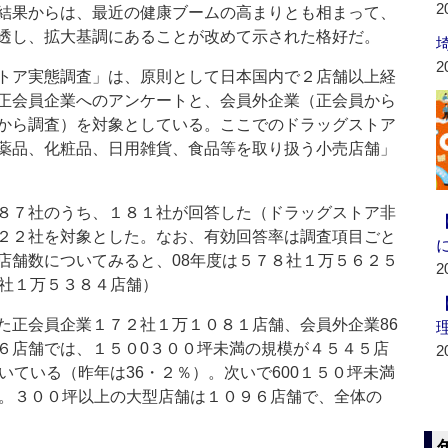
2
結果からは、最近の健康ブームの高まりとも相まって、
透し、拡大基調にあることが改めて示された格好だ。
2
トア実態調査」は、原則として日本国内で２店舗以上経
正会員企業へのアンケートと、会員外企業（正会員から
から調査）を対象としている。ここでのドラッグストア
薬品、化粧品、日用雑貨、食品等を取り扱う小売店舗」
８７社のうち、１８１社が回答した（ドラッグストア非
２２社を対象とした。なお、有効回答率は調査項目ごと
店舗数についてみると、08年度は５７８社１万５６２５
2
５社１万５３８４店舗）
正会員企業１７２社１万１０８１店舗、会員外企業86
６店舗では、１５０0３００坪未満の規模が４５４５店
2
いている（昨年は36・２％）。次いで600１５０坪未満
る。３００坪以上の大型店舗は１０９６店舗で、全体の