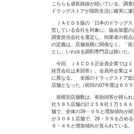
こちらも成長路線が続いている。調査
ドラッグストアが国民生活に確実に滲
ＪＡＣＤＳ版の「日本のドラッグス
営している会社を対象に、協会加盟の
調査担当会社を選定し、同業者の視点
の定義は、店舗規模に関係なく、「医
とし、いわゆる調剤専門店は除いた。
今回、ＪＡＣＤＳ正会員企業では１
経営会社は未回答）。会員外企業は４
に異なる。 全国のドラッグストア総
店舗となった（前回の07年度は６０
規模別店舗数は、有効回答が得られた
社５８５店舗の計２５８社１万１６６
舗で、全体の39・０％と増加傾向が続
が３０４１店舗で、26・０％を占め
９・４％と増加傾向が見られている。