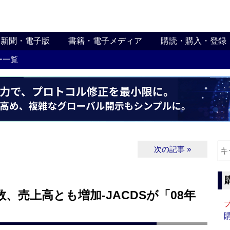
新聞・電子版
書籍・電子メディア
購読・購入・登録
ー一覧
次の記事 »
、売上高とも増加‐JACDSが「08年