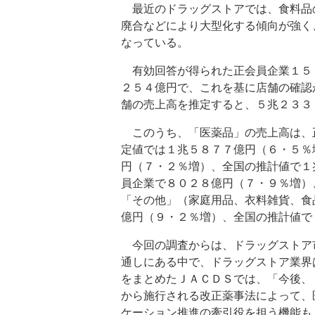
最近のドラッグストアでは、食料品
廃合などにより大型化する傾向が強く
なっている。
有効回答が得られた正会員企業１５６
２５４億円で、これを基に店舗の確認
舗の売上高を推定すると、５兆２３３
このうち、「医薬品」の売上高は、
定値では１兆５８７７億円（６・５％
円（７・２％増）、全国の推計値で１
員企業で８０２８億円（７・９％増）
「その他」（家庭用品、衣料雑貨、食
億円（９・２％増）、全国の推計値で
今回の調査からは、ドラッグストア
通しにある中で、ドラッグストア業界
をまとめたＪＡＣＤＳでは、「今後、
から施行される改正薬事法によって、
ケーション推進の牽引役を担う機能も