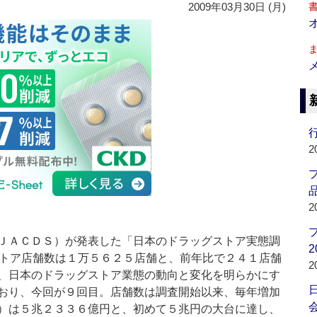
2009年03月30日 (月)
行
2
品
2
ＪＡＣＤＳ）が発表した「日本のドラッグストア実態調
2
ストア店舗数は１万５６２５店舗と、前年比で２４１店舗
2
、日本のドラッグストア業態の動向と変化を明らかにす
おり、今回が９回目。店舗数は調査開始以来、毎年増加
会
）は５兆２３３６億円と、初めて５兆円の大台に達し、