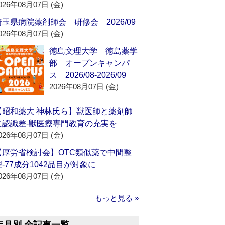
026年08月07日 (金)
埼玉県病院薬剤師会 研修会 2026/09
026年08月07日 (金)
徳島文理大学 徳島薬学
部 オープンキャンパ
ス 2026/08-2026/09
2026年08月07日 (金)
【昭和薬大 神林氏ら】獣医師と薬剤師
に認識差‐獣医療専門教育の充実を
026年08月07日 (金)
【厚労省検討会】OTC類似薬で中間整
理‐77成分1042品目が対象に
026年08月07日 (金)
もっと見る »