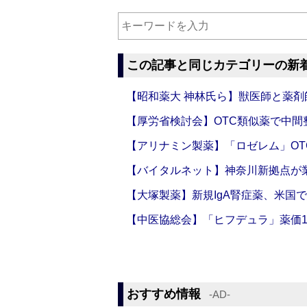
この記事と同じカテゴリーの新
【昭和薬大 神林氏ら】獣医師と薬剤
【厚労省検討会】OTC類似薬で中間整
【アリナミン製薬】「ロゼレム」OT
【バイタルネット】神奈川新拠点が業
【大塚製薬】新規IgA腎症薬、米国
【中医協総会】「ヒフデュラ」薬価1
おすすめ情報
‐AD‐