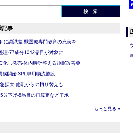
検 索
着記事
師に認識差‐獣医療専門教育の充実を
理‐77成分1042品目が対象に
C化し発売‐体内時計整える睡眠改善薬
務開始‐3PL専用物流施設
で急拡大‐他剤からの切り替えも
5％下げ‐8品目の再算定など了承
もっと見る »