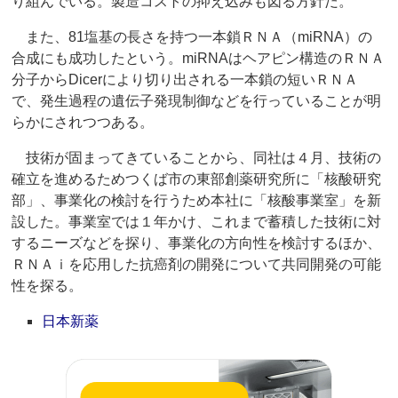
り組んでいる。製造コストの抑え込みも図る方針だ。
また、81塩基の長さを持つ一本鎖ＲＮＡ（miRNA）の
合成にも成功したという。miRNAはヘアピン構造のＲＮＡ
分子からDicerにより切り出される一本鎖の短いＲＮＡ
で、発生過程の遺伝子発現制御などを行っていることが明
らかにされつつある。
技術が固まってきていることから、同社は４月、技術の
確立を進めるためつくば市の東部創薬研究所に「核酸研究
部」、事業化の検討を行うため本社に「核酸事業室」を新
設した。事業室では１年かけ、これまで蓄積した技術に対
するニーズなどを探り、事業化の方向性を検討するほか、
ＲＮＡｉを応用した抗癌剤の開発について共同開発の可能
性を探る。
日本新薬