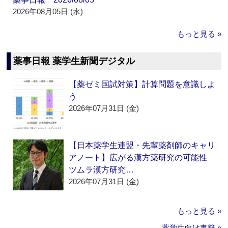
2026年08月05日 (水)
もっと見る »
薬事日報 薬学生新聞デジタル
【薬ゼミ国試対策】計算問題を意識しよ
う
2026年07月31日 (金)
【日本薬学生連盟・先輩薬剤師のキャリ
アノート】広がる漢方薬研究の可能性
ツムラ漢方研究…
2026年07月31日 (金)
もっと見る »
薬学生向け書籍 »