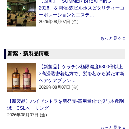
【西川】「SUMMER BREATHING
2026」を開催‐森ビルホスピタリティーコ
ーポレーションとエステ…
2026年08月07日 (金)
もっと見る »
新薬・新製品情報
【新製品】ケラチン極限濃度6800倍以上
×高浸透密着処方で、髪を芯から満たす新
ヘアケアブラン…
2026年08月07日 (金)
【新製品】ハイゼントラを新発売‐高用量化で投与本数削
減 CSLベーリング
2026年08月07日 (金)
もっと見る »