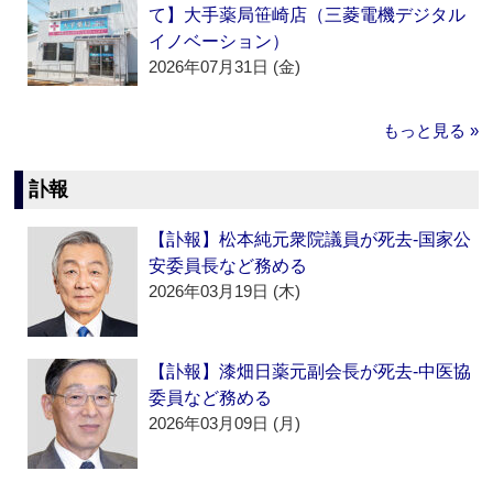
て】大手薬局笹崎店（三菱電機デジタル
イノベーション）
2026年07月31日 (金)
もっと見る »
訃報
【訃報】松本純元衆院議員が死去‐国家公
安委員長など務める
2026年03月19日 (木)
【訃報】漆畑日薬元副会長が死去‐中医協
委員など務める
2026年03月09日 (月)