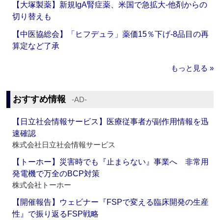
【大塚製薬】新規IgA腎症薬、米国で急拡大‐他剤からの
切り替えも
【中医協総会】「ヒフデュラ」薬価15％下げ‐8品目の再
算定など了承
もっと見る »
おすすめ情報
‐AD‐
【日立社会情報サービス】医療従事者が副作用情報を迅
速確認
株式会社日立社会情報サービス
【トーホー】災害時でも『止まらない』事業へ 非常用
発電機で万全のBCP対策
株式会社トーホー
【開催報告】ウェビナー『FSPで変える臨床開発の生産
性』で振り返るFSP戦略