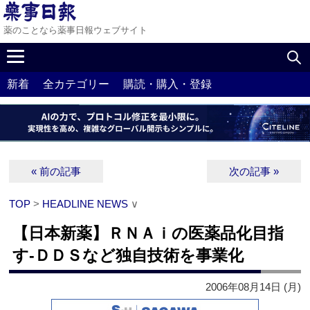
薬のことなら薬事日報ウェブサイト
新着
全カテゴリー
購読・購入・登録
« 前の記事
次の記事 »
TOP
>
HEADLINE NEWS
∨
【日本新薬】ＲＮＡｉの医薬品化目指
す‐ＤＤＳなど独自技術を事業化
2006年08月14日 (月)