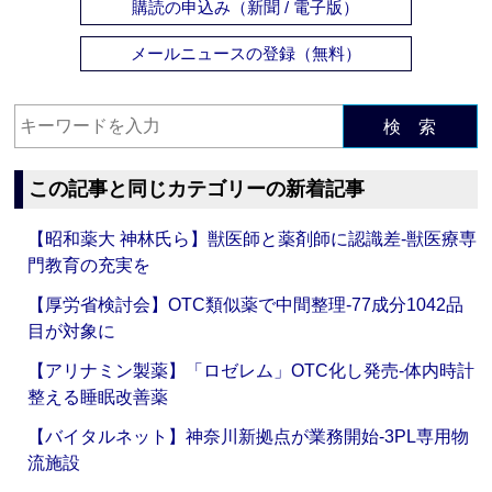
購読の申込み（新聞 / 電子版）
メールニュースの登録（無料）
検 索
この記事と同じカテゴリーの新着記事
【昭和薬大 神林氏ら】獣医師と薬剤師に認識差‐獣医療専
門教育の充実を
【厚労省検討会】OTC類似薬で中間整理‐77成分1042品
目が対象に
【アリナミン製薬】「ロゼレム」OTC化し発売‐体内時計
整える睡眠改善薬
【バイタルネット】神奈川新拠点が業務開始‐3PL専用物
流施設