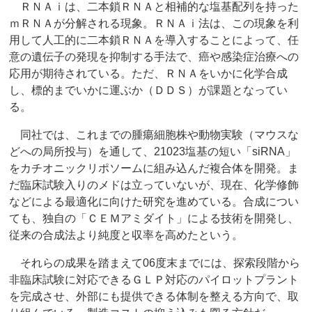
ＲＮＡｉは、二本鎖ＲＮＡと相補的な塩基配列を持った
ｍＲＮＡが分解される現象。ＲＮＡｉ法は、この現象を利
用して人工的に二本鎖ＲＮＡを導入することによって、任
意の遺伝子の発現を抑制する手法で、癌や感染症治療への
応用が期待されている。ただ、ＲＮＡをいかに化学合成
し、標的までいかに運ぶか（ＤＤＳ）が課題となってい
る。
同社では、これまでの腫瘍細胞株や動物実験（マウスな
どへの局所投与）を通して、21023塩基の短い「siRNA」
をカチオニックリポソームに組み込んだ複合体を開発。ま
だ臨床試験入りのメドは立っていないが、現在、化学修飾
などによる最適化に向けた研究を進めている。合成につい
ても、独自の「ＣＥＭアミダイト」による技術を開発し、
従来の合成法より純度と収率を高めたという。
それらの成果を踏まえて06度末までには、探索段階から
非臨床試験に対応できるＧＬＰ対応のパイロットプラント
を完成させ、外部にも提供できる体制を整える方向で、取