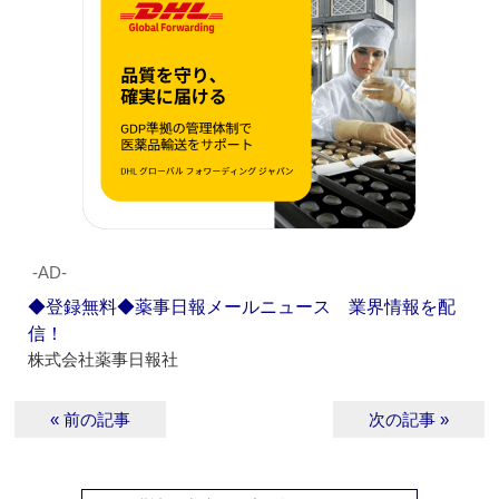
‐AD‐
◆登録無料◆薬事日報メールニュース 業界情報を配
信！
株式会社薬事日報社
« 前の記事
次の記事 »